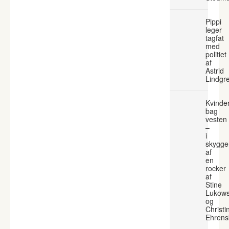
Pippi
leger
tagfat
med
politiet
af
Astrid
Lindgr
Kvinde
bag
vesten
–
i
skygge
af
en
rocker
af
Stine
Lukows
og
Christi
Ehrens