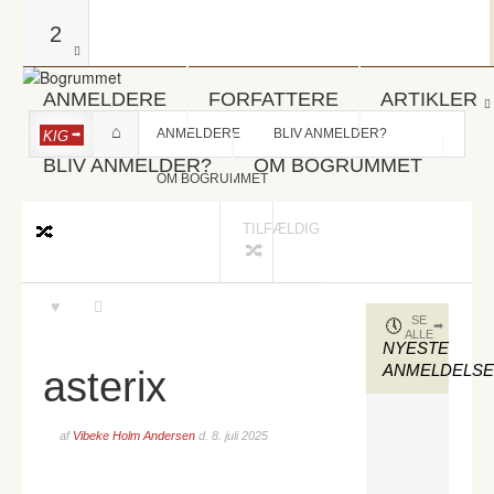
2
ANMELDERE
FORFATTERE
ARTIKLER
ANMELDERE
BLIV ANMELDER?
KIG
BLIV ANMELDER?
OM BOGRUMMET
OM BOGRUMMET
TILFÆLDIG
SE
ALLE
NYESTE
ANMELDELS
asterix
af
Vibeke Holm Andersen
d.
8. juli 2025