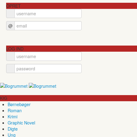
OPRET
@
LOG IND
KIG
Børnebøger
Roman
Krimi
Graphic Novel
Digte
Ung