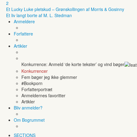
2
Et Lucky Luke pletskud – Grønskollingen af Morris & Gosinny
Et liv langt borte af M. L. Stedman
Anmeldere
Forfattere
Artikler
Konkurrence: Anmeld ‘de korte tekster’ og vind bøger
Konkurrencer
Fem bøger jeg ikke glemmer
#Bookporn
Forfatterportræt
Anmeldernes favoritter
Artikler
Bliv anmelder?
Om Bogrummet
SECTIONS