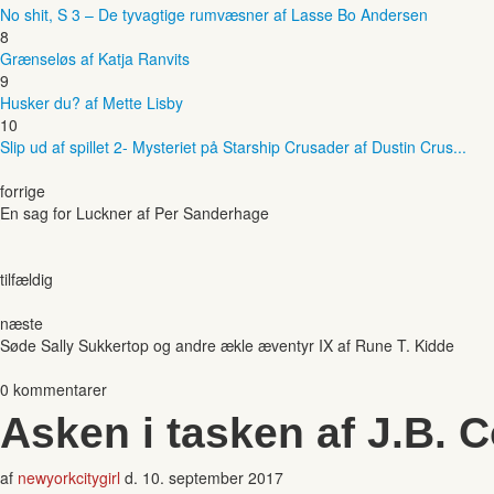
No shit, S 3 – De tyvagtige rumvæsner af Lasse Bo Andersen
8
Grænseløs af Katja Ranvits
9
Husker du? af Mette Lisby
10
Slip ud af spillet 2- Mysteriet på Starship Crusader af Dustin Crus...
forrige
En sag for Luckner af Per Sanderhage
tilfældig
næste
Søde Sally Sukkertop og andre ækle æventyr IX af Rune T. Kidde
0 kommentarer
Asken i tasken af J.B. C
af
newyorkcitygirl
d.
10. september 2017