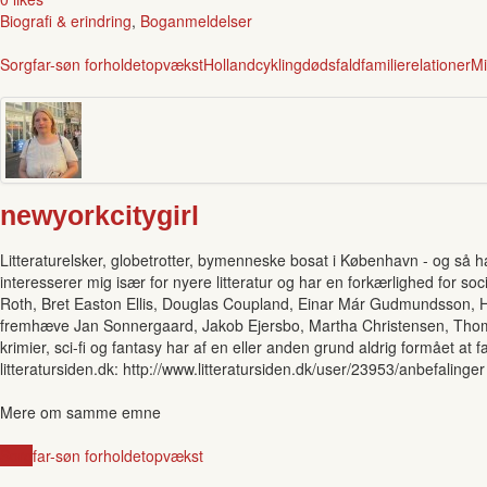
Biografi & erindring
,
Boganmeldelser
Sorg
far-søn forholdet
opvækst
Holland
cykling
dødsfald
familierelationer
Mi
newyorkcitygirl
Litteraturelsker, globetrotter, bymenneske bosat i København - og så ha
interesserer mig især for nyere litteratur og har en forkærlighed for soci
Roth, Bret Easton Ellis, Douglas Coupland, Einar Már Gudmundsson, Hall
fremhæve Jan Sonnergaard, Jakob Ejersbo, Martha Christensen, Thomas
krimier, sci-fi og fantasy har af en eller anden grund aldrig formået 
litteratursiden.dk: http://www.litteratursiden.dk/user/23953/anbefalinger
Mere om samme emne
Sorg
far-søn forholdet
opvækst