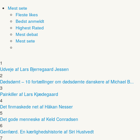
Mest sete
Fleste likes
Bedst anmeldt
Highest Rated
Mest debat
Mest sete
1
Udveje af Lars Bjerregaard Jessen
2
Dødsdømt – 10 fortællinger om dødsdømte danskere af Michael B...
3
Painkiller af Lars Kjædegaard
4
Det finmaskede net af Håkan Nesser
5
Det gode menneske af Keld Conradsen
6
Genfærd. En kærlighedshistorie af Siri Hustvedt
7