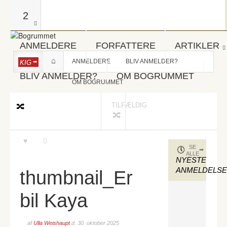
2
ANMELDERE
FORFATTERE
ARTIKLER
ANMELDERE
BLIV ANMELDER?
KIG
BLIV ANMELDER?
OM BOGRUMMET
OM BOGRUMMET
TILFÆLDIG
SE
ALLE
NYESTE
ANMELDELS
thumbnail_Er
bil Kaya
af
Ulla Weishaupt
d.
30. oktober 2025