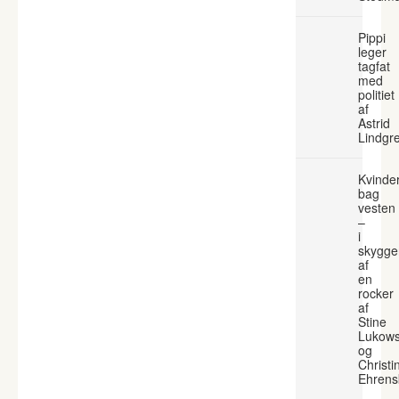
Pippi
leger
tagfat
med
politiet
af
Astrid
Lindgr
Kvinde
bag
vesten
–
i
skygge
af
en
rocker
af
Stine
Lukows
og
Christi
Ehrens