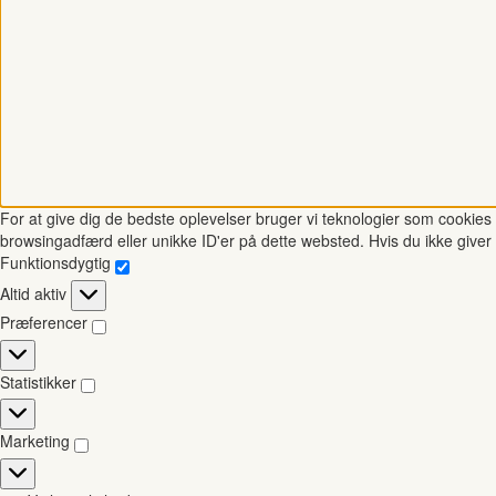
For at give dig de bedste oplevelser bruger vi teknologier som cookies t
browsingadfærd eller unikke ID'er på dette websted. Hvis du ikke giver 
Funktionsdygtig
Funktionsdygtig
Altid aktiv
Præferencer
Præferencer
Statistikker
Statistikker
Marketing
Marketing