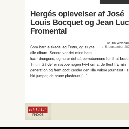
Hergés oplevelser af José
Louis Bocquet og Jean Luc
Fromental
af
Ulla Weishau
Som barn elskede jeg Tintin, og slugte
d. 5. september 20
alle album. Senere var det mine børn
især drengene, og nu er det så børnebørnene tur til at læse
Tintin. Så der er næppe nogen tvivl om at de flest fra min
generation og frem godt kender den lille vakse journalist i s
blå jumper, de brune plusfours […]
HELLO!
FIND OS