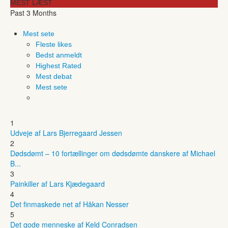
MEST LÆST
Past 3 Months
Mest sete
Fleste likes
Bedst anmeldt
Highest Rated
Mest debat
Mest sete
1
Udveje af Lars Bjerregaard Jessen
2
Dødsdømt – 10 fortællinger om dødsdømte danskere af Michael
B...
3
Painkiller af Lars Kjædegaard
4
Det finmaskede net af Håkan Nesser
5
Det gode menneske af Keld Conradsen