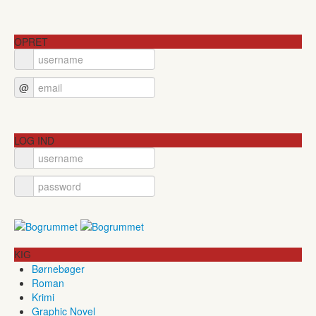
OPRET
@
LOG IND
KIG
Børnebøger
Roman
Krimi
Graphic Novel