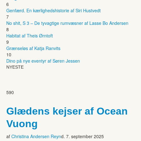
6
Genfærd. En kærlighedshistorie af Siri Hustvedt
7
No shit, S 3 – De tyvagtige rumvæsner af Lasse Bo Andersen
8
Habitat af Theis Ørntoft
9
Grænseløs af Katja Ranvits
10
Dino på nye eventyr af Søren Jessen
NYESTE
590
Glædens kejser af Ocean
Vuong
af
Christina Andersen Reyn
d. 7. september 2025