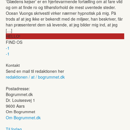
’Glædens kejser’ er en hjertevarmende fortælling om at fare vild
og om at finde ro og tilhørsforhold de mest uventede steder.
Ocean Vuongs skrivestil virker nærmer hypnotisk på mig. På
trods af at jeg ikke er bekendt med de miljøer, han beskriver, får
han præsenteret dem så levende, at jeg bilder mig ind, at jeg
[…]
HELLO!
FIND OS
-1
-1
Kontakt
Send en mail til redaktionen her
redaktionen / at / bogrummet.dk
Postadresse:
Bogrummet.dk
Dr. Louisesvej 1
9600 Aars
Om Bogrummet
Om Bogrummet.dk
Til forlag