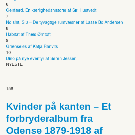
6
Genfærd. En kærlighedshistorie af Siri Hustvedt
7
No shit, S 3 – De tyvagtige rumvæsner af Lasse Bo Andersen
8
Habitat af Theis Ørntoft
9
Grænseløs af Katja Ranvits
10
Dino på nye eventyr af Søren Jessen
NYESTE
158
Kvinder på kanten – Et
forbryderalbum fra
Odense 1879-1918 af