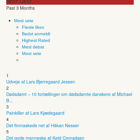
MEST LÆST
Past 3 Months
Mest sete
Fleste likes
Bedst anmeldt
Highest Rated
Mest debat
Mest sete
1
Udveje af Lars Bjerregaard Jessen
2
Dødsdømt – 10 fortællinger om dødsdømte danskere af Michael
B...
3
Painkiller af Lars Kjædegaard
4
Det finmaskede net af Håkan Nesser
5
Det gode menneske af Keld Conradsen