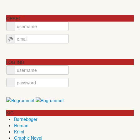
OPRET
@
LOG IND
KIG
Børnebøger
Roman
Krimi
Graphic Novel