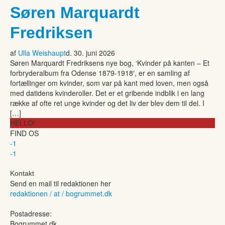
Søren Marquardt
Fredriksen
af
Ulla Weishaupt
d. 30. juni 2026
Søren Marquardt Fredriksens nye bog, ‘Kvinder på kanten – Et
forbryderalbum fra Odense 1879-1918′, er en samling af
fortællinger om kvinder, som var på kant med loven, men også
med datidens kvinderoller. Det er et gribende indblik i en lang
række af ofte ret unge kvinder og det liv der blev dem til del. I
[…]
HELLO!
FIND OS
-1
-1
Kontakt
Send en mail til redaktionen her
redaktionen / at / bogrummet.dk
Postadresse:
Bogrummet.dk