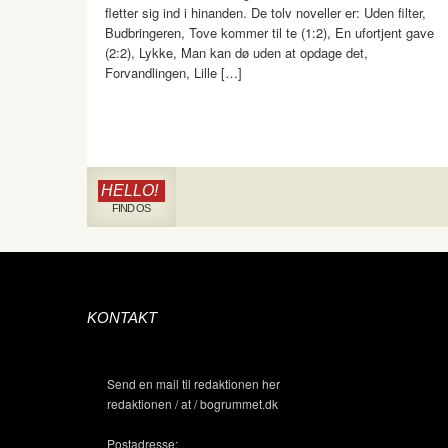
fletter sig ind i hinanden. De tolv noveller er: Uden filter,
Budbringeren, Tove kommer til te (1:2), En ufortjent gave
(2:2), Lykke, Man kan dø uden at opdage det,
Forvandlingen, Lille […]
HELLO!
FIND OS
KONTAKT
Send en mail til redaktionen her
redaktionen / at / bogrummet.dk
Postadresse: