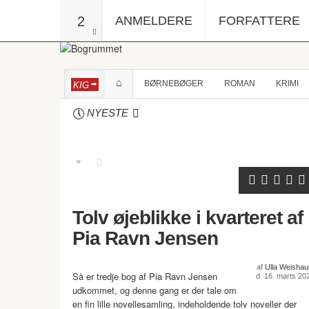
2
ANMELDERE
FORFATTERE
BØRNEBØGER
ROMAN
KRIMI
KIG
NYESTE
Tolv øjeblikke i kvarteret af
Pia Ravn Jensen
af
Ulla Weishau
Så er tredje bog af Pia Ravn Jensen
d. 16. marts 20
udkommet, og denne gang er der tale om
en fin lille novellesamling, indeholdende tolv noveller der