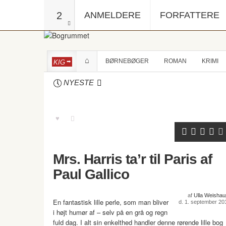
2
ANMELDERE
FORFATTERE
BØRNEBØGER
ROMAN
KRIMI
KIG
NYESTE
Mrs. Harris ta’r til Paris af
Paul Gallico
af
Ulla Weishau
En fantastisk lille perle, som man bliver
d. 1. september 20
i højt humør af – selv på en grå og regn
fuld dag. I alt sin enkelthed handler denne rørende lille bog