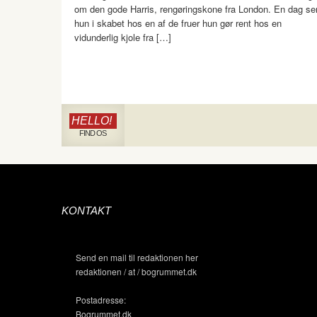
om den gode Harris, rengøringskone fra London. En dag se
hun i skabet hos en af de fruer hun gør rent hos en
vidunderlig kjole fra […]
HELLO!
FIND OS
KONTAKT
Send en mail til redaktionen her
redaktionen / at / bogrummet.dk
Postadresse:
Bogrummet.dk