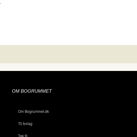
r
OM BOGRUMMET
Om Bogrummet.dk
Til forlag
Tak til