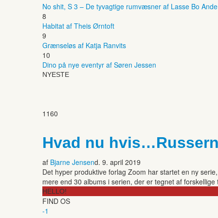
No shit, S 3 – De tyvagtige rumvæsner af Lasse Bo And
8
Habitat af Theis Ørntoft
9
Grænseløs af Katja Ranvits
10
Dino på nye eventyr af Søren Jessen
NYESTE
1160
Hvad nu hvis…Russerne
af
Bjarne Jensen
d. 9. april 2019
Det hyper produktive forlag Zoom har startet en ny serie
mere end 30 al­bums i serien, der er tegnet af forskellige 
HELLO!
FIND OS
-1