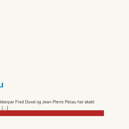
u
 makkerpar Fred Duval og Jean-Pierre Pécau har skabt
. […]