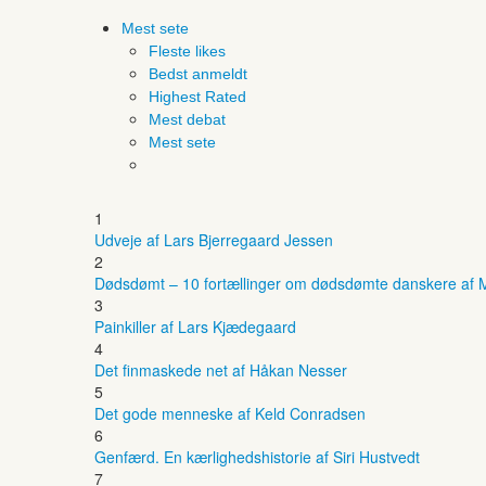
Mest sete
Fleste likes
Bedst anmeldt
Highest Rated
Mest debat
Mest sete
1
Udveje af Lars Bjerregaard Jessen
2
Dødsdømt – 10 fortællinger om dødsdømte danskere af M
3
Painkiller af Lars Kjædegaard
4
Det finmaskede net af Håkan Nesser
5
Det gode menneske af Keld Conradsen
6
Genfærd. En kærlighedshistorie af Siri Hustvedt
7