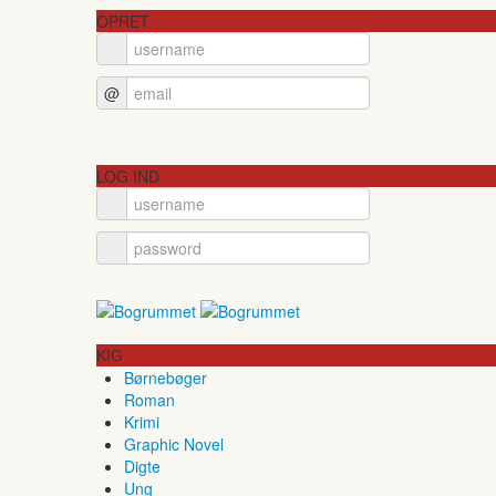
OPRET
@
LOG IND
KIG
Børnebøger
Roman
Krimi
Graphic Novel
Digte
Ung