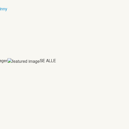
inny
bøger
SE ALLE