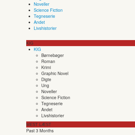
Noveller
Science Fiction
Tegneserie
Andet
Livshistorier
KIG
KIG
Børnebøger
Roman
Krimi
Graphic Novel
Digte
Ung
Noveller
Science Fiction
Tegneserie
Andet
Livshistorier
MEST LÆST
Past 3 Months