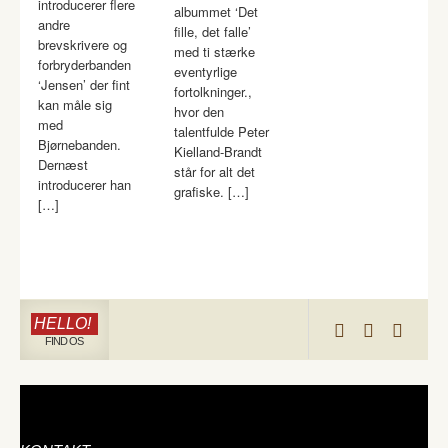
introducerer flere
albummet ‘Det
andre
fille, det falle’
brevskrivere og
med ti stærke
forbryderbanden
eventyrlige
‘Jensen’ der fint
fortolkninger.,
kan måle sig
hvor den
med
talentfulde Peter
Bjørnebanden.
Kielland-Brandt
Dernæst
står for alt det
introducerer han
grafiske. […]
[…]
HELLO!
FIND OS