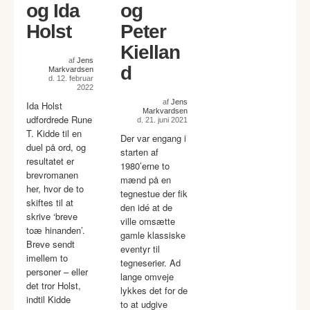
og Ida
og
Holst
Peter
Kiellan
af
Jens
d
Markvardsen
d. 12. februar
2022
af
Jens
Ida Holst
Markvardsen
udfordrede Rune
d. 21. juni 2021
T. Kidde til en
Der var engang i
duel på ord, og
starten af
resultatet er
1980’erne to
brevromanen
mænd på en
her, hvor de to
tegnestue der fik
skiftes til at
den idé at de
skrive ‘breve
ville omsætte
toæ hinanden’.
gamle klassiske
Breve sendt
eventyr til
imellem to
tegneserier. Ad
personer – eller
lange omveje
det tror Holst,
lykkes det for de
indtil Kidde
to at udgive