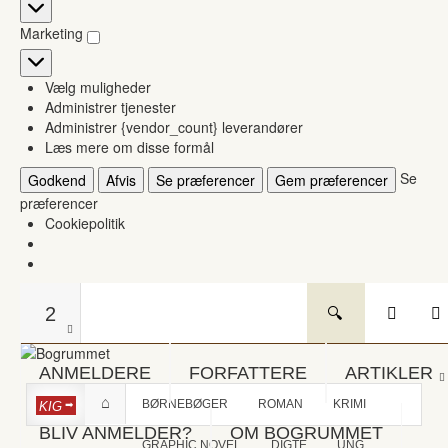
Statistikker
Marketing
Marketing
Vælg muligheder
Administrer tjenester
Administrer {vendor_count} leverandører
Læs mere om disse formål
Se
Godkend
Afvis
Se præferencer
Gem præferencer
præferencer
Cookiepolitik
2
ANMELDERE
FORFATTERE
ARTIKLER
BØRNEBØGER
ROMAN
KRIMI
KIG
BLIV ANMELDER?
OM BOGRUMMET
GRAPHIC NOVEL
DIGTE
UNG