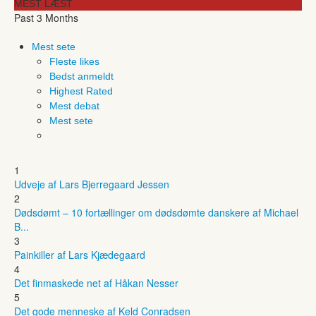
MEST LÆST
Past 3 Months
Mest sete
Fleste likes
Bedst anmeldt
Highest Rated
Mest debat
Mest sete
1
Udveje af Lars Bjerregaard Jessen
2
Dødsdømt – 10 fortællinger om dødsdømte danskere af Michael
B...
3
Painkiller af Lars Kjædegaard
4
Det finmaskede net af Håkan Nesser
5
Det gode menneske af Keld Conradsen