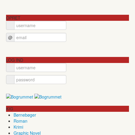
OPRET
@
LOG IND
KIG
Børnebøger
Roman
Krimi
Graphic Novel