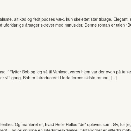
alisme, alt kød og fedt pudses væk, kun skelettet står tilbage. Elegant, s
 uforklarlige årsager skrevet med minuskler. Denne roman er titlen ”BOB
se. ”Flytter Bob og jeg så til Vanløse, vores hjem var der oven på tanken
er vi i gang. Bob er introduceret i forfatterens sidste roman, […]
ætentiøs. Og manieret er, hvad Helle Helles “de” opleves som. Øv, for j
øgt. Lad os snuppe en interiørbeskrivelse: “Sofabordet er vitterlig mahog