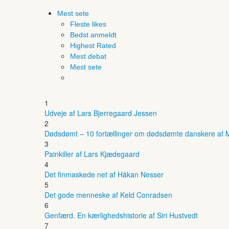
Mest sete
Fleste likes
Bedst anmeldt
Highest Rated
Mest debat
Mest sete
1
Udveje af Lars Bjerregaard Jessen
2
Dødsdømt – 10 fortællinger om dødsdømte danskere af M
3
Painkiller af Lars Kjædegaard
4
Det finmaskede net af Håkan Nesser
5
Det gode menneske af Keld Conradsen
6
Genfærd. En kærlighedshistorie af Siri Hustvedt
7