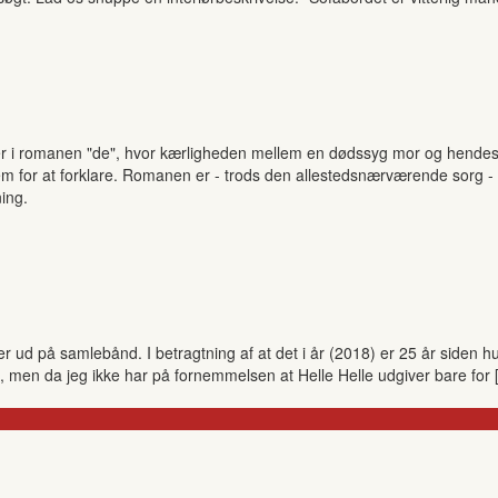
r i romanen "de", hvor kærligheden mellem en dødssyg mor og hendes dat
frem for at forklare. Romanen er - trods den allestedsnærværende sorg -
ing.
øger ud på samlebånd. I betragtning af at det i år (2018) er 25 år sid
, men da jeg ikke har på fornemmelsen at Helle Helle udgiver bare for 