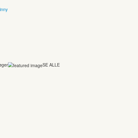
inny
bøger
SE ALLE