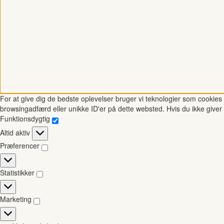
For at give dig de bedste oplevelser bruger vi teknologier som cookies t
browsingadfærd eller unikke ID'er på dette websted. Hvis du ikke giver 
Funktionsdygtig
Funktionsdygtig
Altid aktiv
Præferencer
Præferencer
Statistikker
Statistikker
Marketing
Marketing