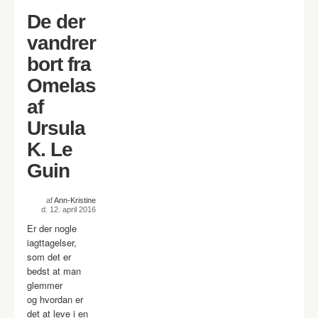
De der
vandrer
bort fra
Omelas
af
Ursula
K. Le
Guin
af
Ann-Kristine
d. 12. april 2016
Er der nogle
iagttagelser,
som det er
bedst at man
glemmer
og hvordan er
det at leve i en