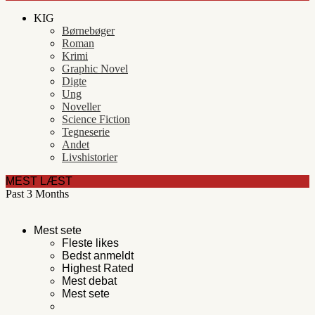
KIG
Børnebøger
Roman
Krimi
Graphic Novel
Digte
Ung
Noveller
Science Fiction
Tegneserie
Andet
Livshistorier
MEST LÆST
Past 3 Months
Mest sete
Fleste likes
Bedst anmeldt
Highest Rated
Mest debat
Mest sete