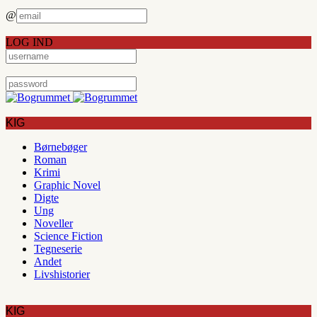
@
LOG IND
KIG
Børnebøger
Roman
Krimi
Graphic Novel
Digte
Ung
Noveller
Science Fiction
Tegneserie
Andet
Livshistorier
KIG