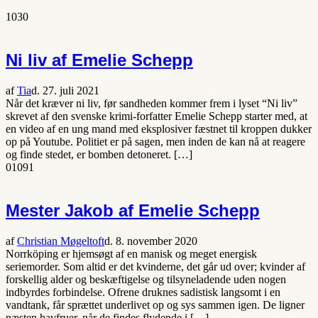
1030
Ni liv af Emelie Schepp
af
Tia
d. 27. juli 2021
Når det kræver ni liv, før sandheden kommer frem i lyset “Ni liv”
skrevet af den svenske krimi-forfatter Emelie Schepp starter med, at
en video af en ung mand med eksplosiver fæstnet til kroppen dukker
op på Youtube. Politiet er på sagen, men inden de kan nå at reagere
og finde stedet, er bomben detoneret. […]
0
1091
Mester Jakob af Emelie Schepp
af
Christian Møgeltoft
d. 8. november 2020
Norrköping er hjemsøgt af en manisk og meget energisk
seriemorder. Som altid er det kvinderne, det går ud over; kvinder af
forskellig alder og beskæftigelse og tilsyneladende uden nogen
indbyrdes forbindelse. Ofrene druknes sadistisk langsomt i en
vandtank, får sprættet underlivet op og sys sammen igen. De ligner
næsten havfruer, når de findes flydende i […]