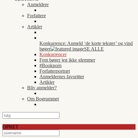
Anmeldere
Forfattere
Artikler
Konkurrence: Anmeld ‘de korte tekster’ og vind
bøger
SE ALLE
Konkurrencer
Fem bøger jeg ikke glemmer
#Bookporn
Forfatterportræt
Anmeldernes favoritter
Artikler
Bliv anmelder?
Om Bogrummet
OPRET