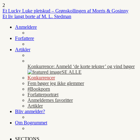
2
Et Lucky Luke pletskud – Grønskollingen af Morris & Gosinny
Et liv langt borte af M. L. Stedman
Anmeldere
Forfattere
Artikler
Konkurrence: Anmeld ‘de korte tekster’ og vind bøger
SE ALLE
Konkurrencer
Fem bøger jeg ikke glemmer
#Bookporn
Forfatterportræt
Anmeldernes favoritter
Artikler
Bliv anmelder?
Om Bogrummet
SECTIONS