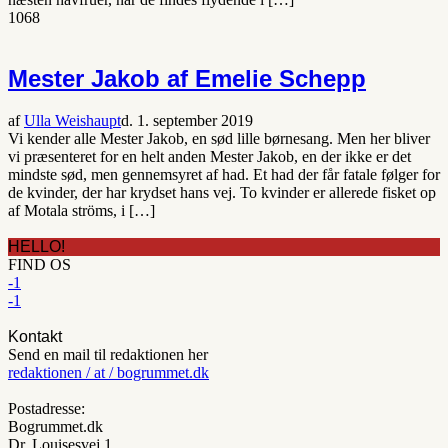
1068
Mester Jakob af Emelie Schepp
af
Ulla Weishaupt
d. 1. september 2019
Vi kender alle Mester Jakob, en sød lille børnesang. Men her bliver
vi præsenteret for en helt anden Mester Jakob, en der ikke er det
mindste sød, men gennemsyret af had. Et had der får fatale følger for
de kvinder, der har krydset hans vej. To kvinder er allerede fisket op
af Motala ströms, i […]
HELLO!
FIND OS
-1
-1
Kontakt
Send en mail til redaktionen her
redaktionen / at / bogrummet.dk
Postadresse:
Bogrummet.dk
Dr. Louisesvej 1