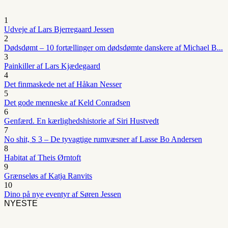
1
Udveje af Lars Bjerregaard Jessen
2
Dødsdømt – 10 fortællinger om dødsdømte danskere af Michael B...
3
Painkiller af Lars Kjædegaard
4
Det finmaskede net af Håkan Nesser
5
Det gode menneske af Keld Conradsen
6
Genfærd. En kærlighedshistorie af Siri Hustvedt
7
No shit, S 3 – De tyvagtige rumvæsner af Lasse Bo Andersen
8
Habitat af Theis Ørntoft
9
Grænseløs af Katja Ranvits
10
Dino på nye eventyr af Søren Jessen
NYESTE