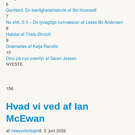
6
Genfærd. En kærlighedshistorie af Siri Hustvedt
7
No shit, S 3 – De tyvagtige rumvæsner af Lasse Bo Andersen
8
Habitat af Theis Ørntoft
9
Grænseløs af Katja Ranvits
10
Dino på nye eventyr af Søren Jessen
NYESTE
156
Hvad vi ved af Ian
McEwan
af
newyorkcitygirl
d. 3. juni 2026