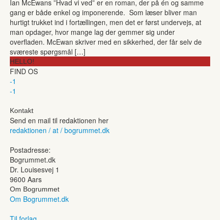
Ian McEwans ”Hvad vi ved” er en roman, der på én og samme
gang er både enkel og imponerende. Som læser bliver man
hurtigt trukket ind i fortællingen, men det er først undervejs, at
man opdager, hvor mange lag der gemmer sig under
overfladen. McEwan skriver med en sikkerhed, der får selv de
sværeste spørgsmål […]
HELLO!
FIND OS
-1
-1
Kontakt
Send en mail til redaktionen her
redaktionen / at / bogrummet.dk
Postadresse:
Bogrummet.dk
Dr. Louisesvej 1
9600 Aars
Om Bogrummet
Om Bogrummet.dk
Til forlag