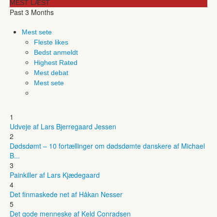
MEST LÆST
Past 3 Months
Mest sete
Fleste likes
Bedst anmeldt
Highest Rated
Mest debat
Mest sete
1
Udveje af Lars Bjerregaard Jessen
2
Dødsdømt – 10 fortællinger om dødsdømte danskere af Michael
B...
3
Painkiller af Lars Kjædegaard
4
Det finmaskede net af Håkan Nesser
5
Det gode menneske af Keld Conradsen