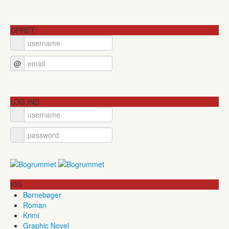
OPRET
@
LOG IND
KIG
Børnebøger
Roman
Krimi
Graphic Novel