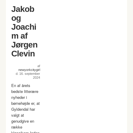
Jakob
og
Joachi
m af
Jørgen
Clevin
af
newyorkcitygirl
d. 16. september
2024
En af årets
bedste litterære
nyheder i
børnehøjde er, at
Gyldendal har
valgt at
genudgive en
række
klassikere Inden