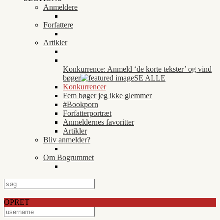
Anmeldere
Forfattere
Artikler
Konkurrence: Anmeld ‘de korte tekster’ og vind
bøger
SE ALLE
Konkurrencer
Fem bøger jeg ikke glemmer
#Bookporn
Forfatterportræt
Anmeldernes favoritter
Artikler
Bliv anmelder?
Om Bogrummet
OPRET