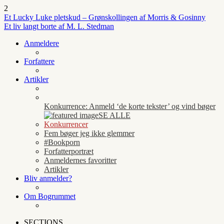
2
Et Lucky Luke pletskud – Grønskollingen af Morris & Gosinny
Et liv langt borte af M. L. Stedman
Anmeldere
Forfattere
Artikler
Konkurrence: Anmeld ‘de korte tekster’ og vind bøger
SE ALLE
Konkurrencer
Fem bøger jeg ikke glemmer
#Bookporn
Forfatterportræt
Anmeldernes favoritter
Artikler
Bliv anmelder?
Om Bogrummet
SECTIONS