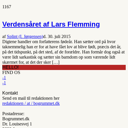
1167
Verdensåret af Lars Flemming
af
Splint (I. Jørgensen)
d. 30. juli 2015
Digtene handler om forfatterens fødeår. Han sætter ord på hvor
taknemmelig han er for at have fået lov at blive født, præcis det år,
på det tidspunkt, på det sted, af de forældre. Han formår dog også at
være lidt sarkastisk og sætter sin barndom op som værende lidt
skærmet for, at det der sker […]
HELLO!
FIND OS
-1
-1
Kontakt
Send en mail til redaktionen her
redaktionen / at / bogrummet.dk
Postadresse:
Bogrummet.dk
Dr. Louisesvej 1