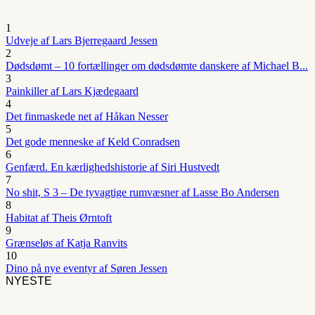
1
Udveje af Lars Bjerregaard Jessen
2
Dødsdømt – 10 fortællinger om dødsdømte danskere af Michael B...
3
Painkiller af Lars Kjædegaard
4
Det finmaskede net af Håkan Nesser
5
Det gode menneske af Keld Conradsen
6
Genfærd. En kærlighedshistorie af Siri Hustvedt
7
No shit, S 3 – De tyvagtige rumvæsner af Lasse Bo Andersen
8
Habitat af Theis Ørntoft
9
Grænseløs af Katja Ranvits
10
Dino på nye eventyr af Søren Jessen
NYESTE