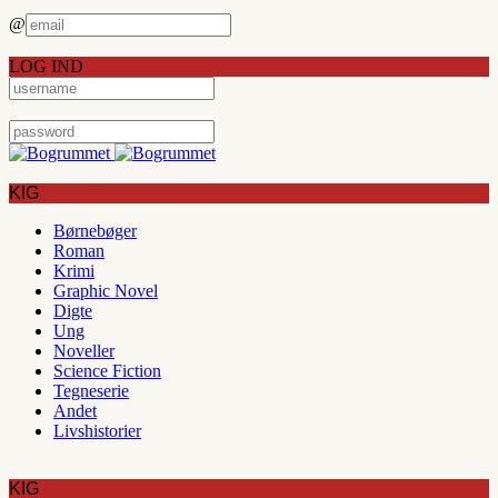
@
LOG IND
KIG
Børnebøger
Roman
Krimi
Graphic Novel
Digte
Ung
Noveller
Science Fiction
Tegneserie
Andet
Livshistorier
KIG