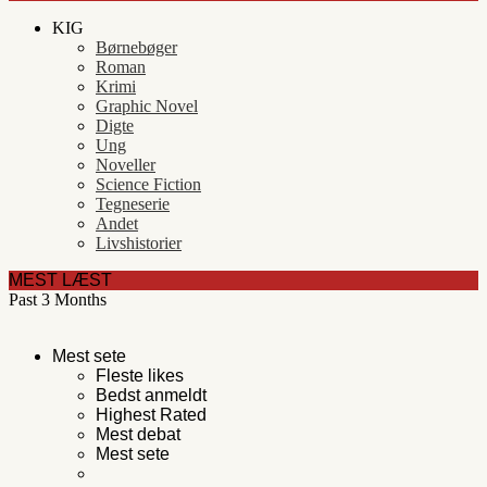
KIG
Børnebøger
Roman
Krimi
Graphic Novel
Digte
Ung
Noveller
Science Fiction
Tegneserie
Andet
Livshistorier
MEST LÆST
Past 3 Months
Mest sete
Fleste likes
Bedst anmeldt
Highest Rated
Mest debat
Mest sete