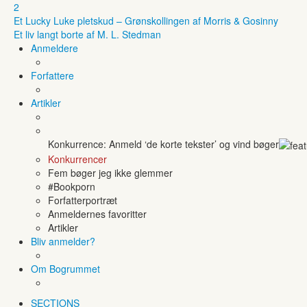
2
Et Lucky Luke pletskud – Grønskollingen af Morris & Gosinny
Et liv langt borte af M. L. Stedman
Anmeldere
Forfattere
Artikler
Konkurrence: Anmeld ‘de korte tekster’ og vind bøger
Konkurrencer
Fem bøger jeg ikke glemmer
#Bookporn
Forfatterportræt
Anmeldernes favoritter
Artikler
Bliv anmelder?
Om Bogrummet
SECTIONS