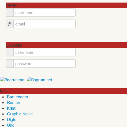
OPRET
@
LOG IND
KIG
Børnebøger
Roman
Krimi
Graphic Novel
Digte
Ung