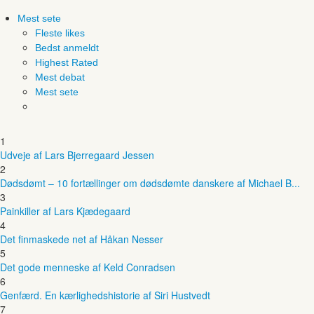
Mest sete
Fleste likes
Bedst anmeldt
Highest Rated
Mest debat
Mest sete
1
Udveje af Lars Bjerregaard Jessen
2
Dødsdømt – 10 fortællinger om dødsdømte danskere af Michael B...
3
Painkiller af Lars Kjædegaard
4
Det finmaskede net af Håkan Nesser
5
Det gode menneske af Keld Conradsen
6
Genfærd. En kærlighedshistorie af Siri Hustvedt
7