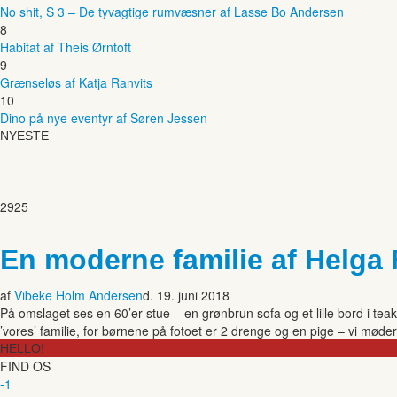
No shit, S 3 – De tyvagtige rumvæsner af Lasse Bo Andersen
8
Habitat af Theis Ørntoft
9
Grænseløs af Katja Ranvits
10
Dino på nye eventyr af Søren Jessen
NYESTE
2925
En moderne familie af Helga 
af
Vibeke Holm Andersen
d. 19. juni 2018
På omslaget ses en 60’er stue – en grønbrun sofa og et lille bord i tea
’vores’ familie, for børnene på fotoet er 2 drenge og en pige – vi møde
HELLO!
FIND OS
-1