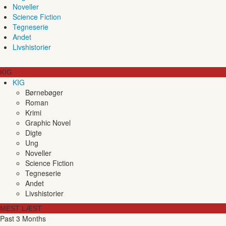
Noveller
Science Fiction
Tegneserie
Andet
Livshistorier
KIG
KIG
Børnebøger
Roman
Krimi
Graphic Novel
Digte
Ung
Noveller
Science Fiction
Tegneserie
Andet
Livshistorier
MEST LÆST
Past 3 Months