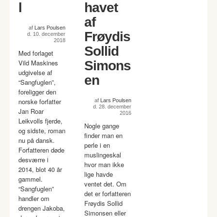
l
havet
af
af
Lars Poulsen
Frøydis
d. 10. december
2018
Sollid
Med forlaget
Vild Maskines
Simons
udgivelse af
en
“Sangfuglen”,
foreligger den
norske forfatter
af
Lars Poulsen
d. 28. december
Jan Roar
2016
Leikvolls fjerde,
Nogle gange
og sidste, roman
finder man en
nu på dansk.
perle i en
Forfatteren døde
muslingeskal
desværre i
hvor man ikke
2014, blot 40 år
lige havde
gammel.
ventet det. Om
“Sangfuglen”
det er forfatteren
handler om
Frøydis Sollid
drengen Jakoba,
Simonsen eller