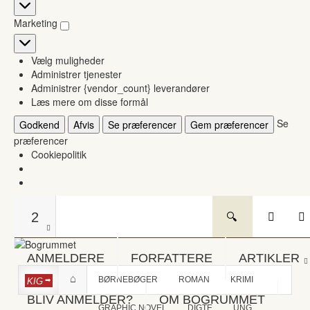
Statistikker
Marketing
Marketing
Vælg muligheder
Administrer tjenester
Administrer {vendor_count} leverandører
Læs mere om disse formål
Se
Godkend
Afvis
Se præferencer
Gem præferencer
præferencer
Cookiepolitik
2
ANMELDERE
FORFATTERE
ARTIKLER
BØRNEBØGER
ROMAN
KRIMI
KIG
BLIV ANMELDER?
OM BOGRUMMET
GRAPHIC NOVEL
DIGTE
UNG