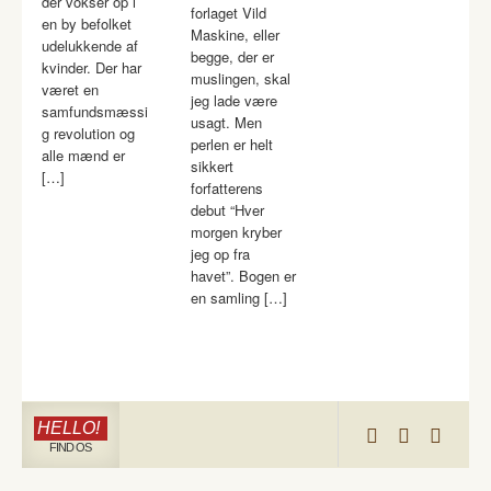
der vokser op i
forlaget Vild
en by befolket
Maskine, eller
udelukkende af
begge, der er
kvinder. Der har
muslingen, skal
været en
jeg lade være
samfundsmæssi
usagt. Men
g revolution og
perlen er helt
alle mænd er
sikkert
[…]
forfatterens
debut “Hver
morgen kryber
jeg op fra
havet”. Bogen er
en samling […]
HELLO!
FIND OS