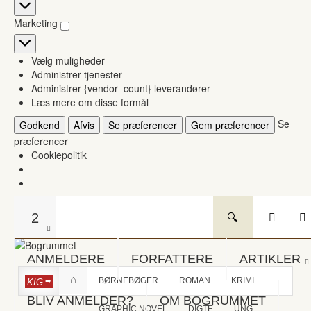
Statistikker
Marketing
Marketing
Vælg muligheder
Administrer tjenester
Administrer {vendor_count} leverandører
Læs mere om disse formål
Se
Godkend
Afvis
Se præferencer
Gem præferencer
præferencer
Cookiepolitik
2
ANMELDERE
FORFATTERE
ARTIKLER
BØRNEBØGER
ROMAN
KRIMI
KIG
BLIV ANMELDER?
OM BOGRUMMET
GRAPHIC NOVEL
DIGTE
UNG