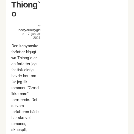
Thiong`
o
af
newyorkcitygirl
d. 17. januar
2021
Den kenyanske
forfatter Ngugi
wa Thiong´o er
en forfatter jeg
faktisk aldrig
havde hørt om
før jeg fik
romanen ”Græd
ikke barn”
forærende. Det
selvom
forfatteren både
har skrevet
romaner,
skuespil,