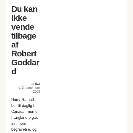
Du kan
ikke
vende
tilbage
af
Robert
Goddar
d
af
dwt
d. 3. december
2008
Harry Barnett
bor til daglig i
Canada, men er
i England p.g.a.
sin mors
begravelse, og