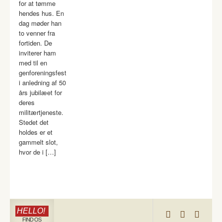
for at tømme
hendes hus. En
dag møder han
to venner fra
fortiden. De
inviterer ham
med til en
genforeningsfest
i anledning af 50
års jubilæet for
deres
militærtjeneste.
Stedet det
holdes er et
gammelt slot,
hvor de i […]
HELLO!
FIND OS