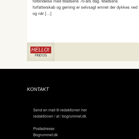
forbindelse med Madsens 70-års dag. Madsens
forfatterskab og gerning er selvsagt emnet der dykkes ned 
og når […]
HELLO!
FIND OS
KONTAKT
Send en mail til redaktionen her
redaktionen / at / bogrummet.dk
Postadresse:
Bogrummet.dk