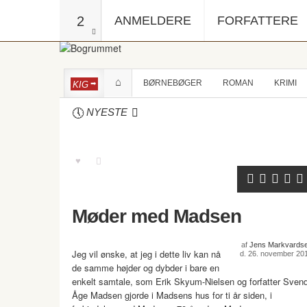
2
ANMELDERE
FORFATTERE
BØRNEBØGER
ROMAN
KRIMI
KIG
NYESTE
Møder med Madsen
af
Jens Markvards
Jeg vil ønske, at jeg i dette liv kan nå
d. 26. november 20
de samme højder og dybder i bare en
enkelt samtale, som Erik Skyum-Nielsen og forfatter Sven
Åge Madsen gjorde i Madsens hus for ti år siden, i