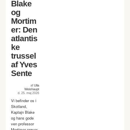
Blake
og
Mortim
er: Den
atlantis
ke
trussel
af Yves
Sente
af
Ulla
Weishaupt
d. 25. maj 2026
Vi befinder os i
Skotland,
Kaptajn Blake
og hans gode
ven professor
Mortimer prøver