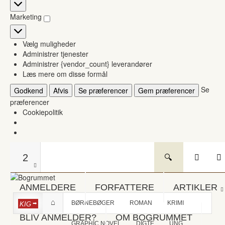
Statistikker
Marketing
Marketing
Vælg muligheder
Administrer tjenester
Administrer {vendor_count} leverandører
Læs mere om disse formål
Se
Godkend
Afvis
Se præferencer
Gem præferencer
præferencer
Cookiepolitik
2
ANMELDERE
FORFATTERE
ARTIKLER
BØRNEBØGER
ROMAN
KRIMI
KIG
BLIV ANMELDER?
OM BOGRUMMET
GRAPHIC NOVEL
DIGTE
UNG