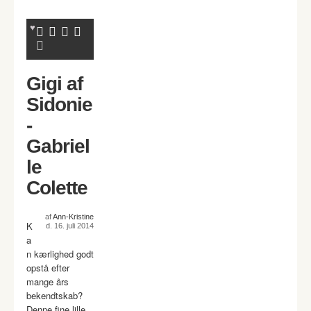
Gigi af
Sidonie
-
Gabriel
le
Colette
af
Ann-Kristine
K
d. 16. juli 2014
a
n kærlighed godt
opstå efter
mange års
bekendtskab?
Denne fine lille