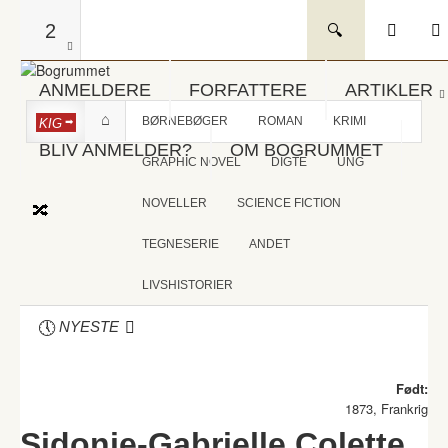
2
ANMELDERE
FORFATTERE
ARTIKLER
BØRNEBØGER
ROMAN
KRIMI
KIG
BLIV ANMELDER?
OM BOGRUMMET
GRAPHIC NOVEL
DIGTE
UNG
NOVELLER
SCIENCE FICTION
TEGNESERIE
ANDET
LIVSHISTORIER
NYESTE
Født:
1873, Frankrig
Sidonie-Gabrielle Colette