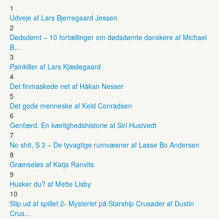
1
Udveje af Lars Bjerregaard Jessen
2
Dødsdømt – 10 fortællinger om dødsdømte danskere af Michael
B...
3
Painkiller af Lars Kjædegaard
4
Det finmaskede net af Håkan Nesser
5
Det gode menneske af Keld Conradsen
6
Genfærd. En kærlighedshistorie af Siri Hustvedt
7
No shit, S 3 – De tyvagtige rumvæsner af Lasse Bo Andersen
8
Grænseløs af Katja Ranvits
9
Husker du? af Mette Lisby
10
Slip ud af spillet 2- Mysteriet på Starship Crusader af Dustin
Crus...