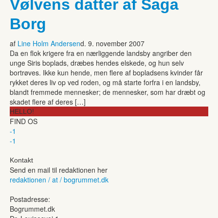
Vølvens datter af Saga
Borg
af
Line Holm Andersen
d. 9. november 2007
Da en flok krigere fra en nærliggende landsby angriber den
unge Siris boplads, dræbes hendes elskede, og hun selv
bortrøves. Ikke kun hende, men flere af bopladsens kvinder får
rykket deres liv op ved roden, og må starte forfra i en landsby,
blandt fremmede mennesker; de mennesker, som har dræbt og
skadet flere af deres […]
HELLO!
FIND OS
-1
-1
Kontakt
Send en mail til redaktionen her
redaktionen / at / bogrummet.dk
Postadresse:
Bogrummet.dk