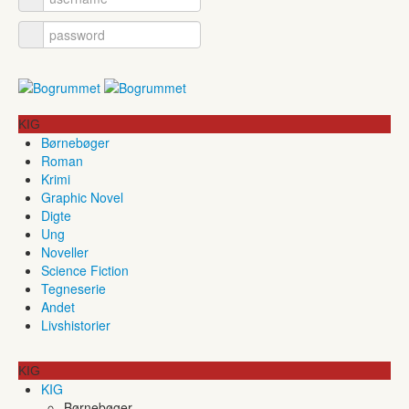
KIG
Børnebøger
Roman
Krimi
Graphic Novel
Digte
Ung
Noveller
Science Fiction
Tegneserie
Andet
Livshistorier
KIG
KIG
Børnebøger