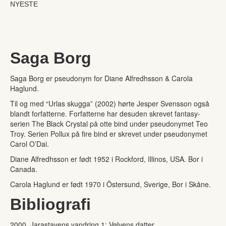
NYESTE
Saga Borg
Saga Borg er pseudonym for Diane Alfredhsson & Carola
Haglund.
Til og med “Urlas skugga” (2002) hørte Jesper Svensson også
blandt forfatterne. Forfatterne har desuden skrevet fantasy-
serien The Black Crystal på otte bind under pseudonymet Teo
Troy. Serien Pollux på fire bind er skrevet under pseudonymet
Carol O’Dai.
Diane Alfredhsson er født 1952 i Rockford, Illinos, USA. Bor i
Canada.
Carola Haglund er født 1970 i Östersund, Sverige, Bor i Skåne.
Bibliografi
2000 Jarastavens vandring 1: Vølvens datter