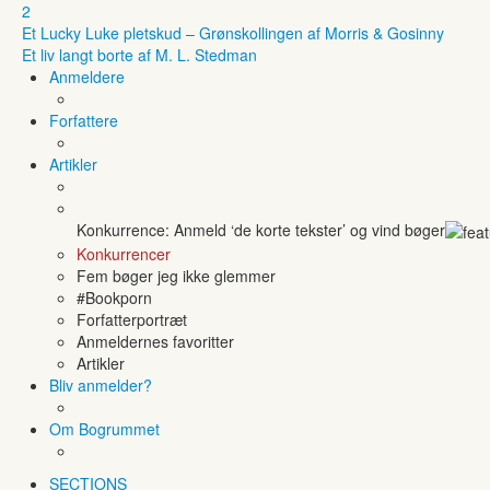
2
Et Lucky Luke pletskud – Grønskollingen af Morris & Gosinny
Et liv langt borte af M. L. Stedman
Anmeldere
Forfattere
Artikler
Konkurrence: Anmeld ‘de korte tekster’ og vind bøger
Konkurrencer
Fem bøger jeg ikke glemmer
#Bookporn
Forfatterportræt
Anmeldernes favoritter
Artikler
Bliv anmelder?
Om Bogrummet
SECTIONS