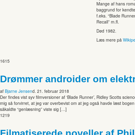
Mange af hans roma
baggrund for kendte 
f.eks. “Blade Runner
Recall” m.fl.
Død 1982.
Læs mere på
Wikip
1615
Drømmer androider om elektri
af
Bjarne Jensen
d. 21. februar 2018
Der findes vist syv filmversioner af ‘Blade Runner’, Ridley Scotts scien
mig så forvirret, at jeg var overbevist om at jeg også havde læst boge
såkaldte “genlæsning” viste sig […]
1219
Filmatiserede noveller af Phil