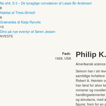
No shit, S 3 – De tyvagtige rumvæsner af Lasse Bo Andersen
8
Habitat af Theis Ørntoft
9
Grænseløs af Katja Ranvits
10
Dino på nye eventyr af Søren Jessen
NYESTE
Philip K
Født:
1928, USA
Amerikansk science-fi
Selvom han i sin lev
samtidige forfatter
Robert A. Heinlein o
han først for alvor 
romaner og noveller
handlingselementer 
og simulacra, med a
figurer, frem for en g