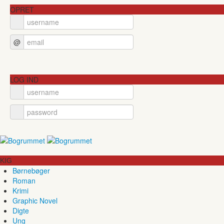
OPRET
@
LOG IND
KIG
Børnebøger
Roman
Krimi
Graphic Novel
Digte
Ung