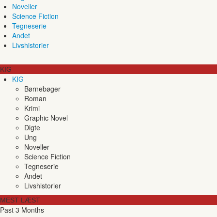
Noveller
Science Fiction
Tegneserie
Andet
Livshistorier
KIG
KIG
Børnebøger
Roman
Krimi
Graphic Novel
Digte
Ung
Noveller
Science Fiction
Tegneserie
Andet
Livshistorier
MEST LÆST
Past 3 Months