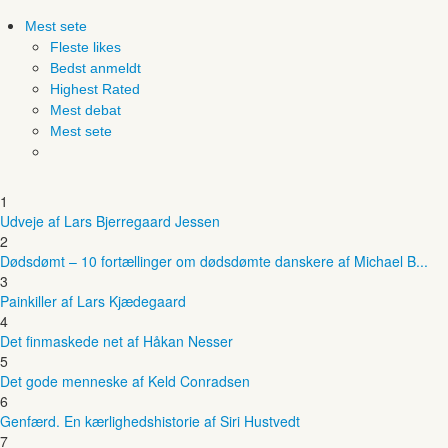
Mest sete
Fleste likes
Bedst anmeldt
Highest Rated
Mest debat
Mest sete
1
Udveje af Lars Bjerregaard Jessen
2
Dødsdømt – 10 fortællinger om dødsdømte danskere af Michael B...
3
Painkiller af Lars Kjædegaard
4
Det finmaskede net af Håkan Nesser
5
Det gode menneske af Keld Conradsen
6
Genfærd. En kærlighedshistorie af Siri Hustvedt
7