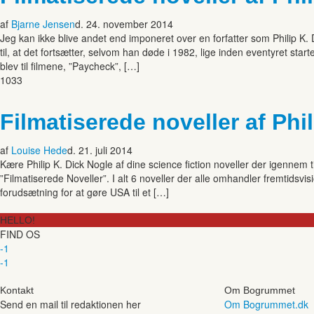
af
Bjarne Jensen
d. 24. november 2014
Jeg kan ikke blive andet end imponeret over en forfatter som Philip K. Di
til, at det fortsætter, selvom han døde i 1982, lige inden eventyret sta
blev til filmene, ”Paycheck”, […]
1033
Filmatiserede noveller af Phil
af
Louise Hede
d. 21. juli 2014
Kære Philip K. Dick Nogle af dine science fiction noveller der igennem t
”Filmatiserede Noveller”. I alt 6 noveller der alle omhandler fremtidsvi
forudsætning for at gøre USA til et […]
HELLO!
FIND OS
-1
-1
Kontakt
Om Bogrummet
Send en mail til redaktionen her
Om Bogrummet.dk