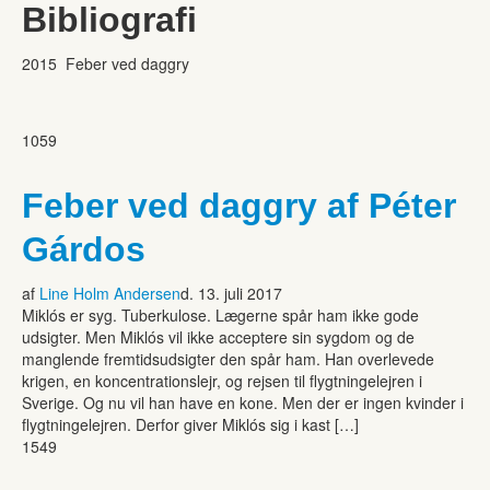
Bibliografi
2015 Feber ved daggry
1059
Feber ved daggry af Péter
Gárdos
af
Line Holm Andersen
d. 13. juli 2017
Miklós er syg. Tuberkulose. Lægerne spår ham ikke gode
udsigter. Men Miklós vil ikke acceptere sin sygdom og de
manglende fremtidsudsigter den spår ham. Han overlevede
krigen, en koncentrationslejr, og rejsen til flygtningelejren i
Sverige. Og nu vil han have en kone. Men der er ingen kvinder i
flygtningelejren. Derfor giver Miklós sig i kast […]
1549