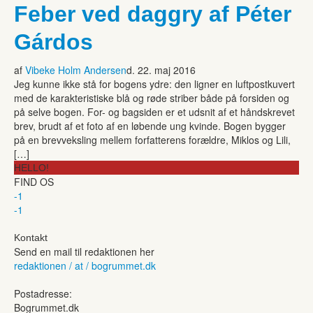
Feber ved daggry af Péter
Gárdos
af
Vibeke Holm Andersen
d. 22. maj 2016
Jeg kunne ikke stå for bogens ydre: den ligner en luftpostkuvert
med de karakteristiske blå og røde striber både på forsiden og
på selve bogen. For- og bagsiden er et udsnit af et håndskrevet
brev, brudt af et foto af en løbende ung kvinde. Bogen bygger
på en brevveksling mellem forfatterens forældre, Miklos og Lili,
[…]
HELLO!
FIND OS
-1
-1
Kontakt
Send en mail til redaktionen her
redaktionen / at / bogrummet.dk
Postadresse:
Bogrummet.dk