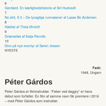
6
Genfærd. En kærlighedshistorie af Siri Hustvedt
7
No shit, S 3 – De tyvagtige rumvæsner af Lasse Bo Andersen
8
Habitat af Theis Ørntoft
9
Grænseløs af Katja Ranvits
10
Dino på nye eventyr af Søren Jessen
NYESTE
Født:
1948, Ungarn
Péter Gárdos
Peter Gárdos er filminstruktør. “Feber ved daggry” er hans
debut som forfatter. En film af samme navn får premiere i 2016
– med Péter Gárdos som instruktør.