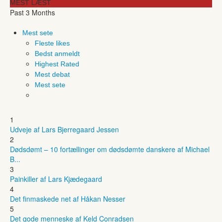
MEST LÆST
Past 3 Months
Mest sete
Fleste likes
Bedst anmeldt
Highest Rated
Mest debat
Mest sete
1
Udveje af Lars Bjerregaard Jessen
2
Dødsdømt – 10 fortællinger om dødsdømte danskere af Michael
B...
3
Painkiller af Lars Kjædegaard
4
Det finmaskede net af Håkan Nesser
5
Det gode menneske af Keld Conradsen