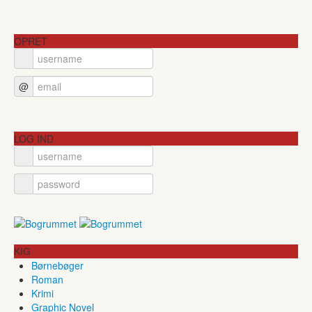
OPRET
@
LOG IND
KIG
Børnebøger
Roman
Krimi
Graphic Novel