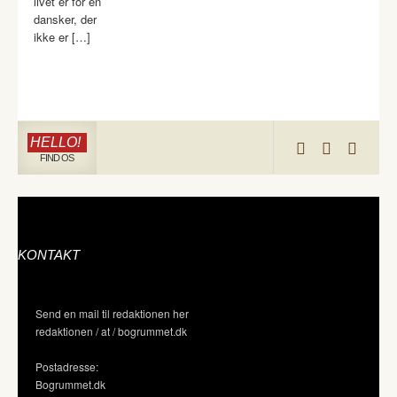
livet er for en
dansker, der
ikke er […]
HELLO!
FIND OS
KONTAKT
Send en mail til redaktionen her
redaktionen / at / bogrummet.dk
Postadresse:
Bogrummet.dk