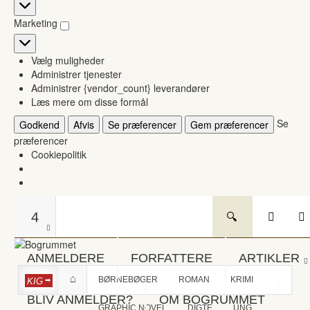
Statistikker
Marketing
Marketing
Vælg muligheder
Administrer tjenester
Administrer {vendor_count} leverandører
Læs mere om disse formål
Se
Godkend
Afvis
Se præferencer
Gem præferencer
præferencer
Cookiepolitik
4
ANMELDERE
FORFATTERE
ARTIKLER
BØRNEBØGER
ROMAN
KRIMI
KIG
BLIV ANMELDER?
OM BOGRUMMET
GRAPHIC NOVEL
DIGTE
UNG