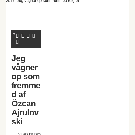
2017 Jeg vågner op som fremmed (digte)
Jeg
vågner
op som
fremme
d af
Özcan
Ajrulov
ski
af
Lars Poulsen