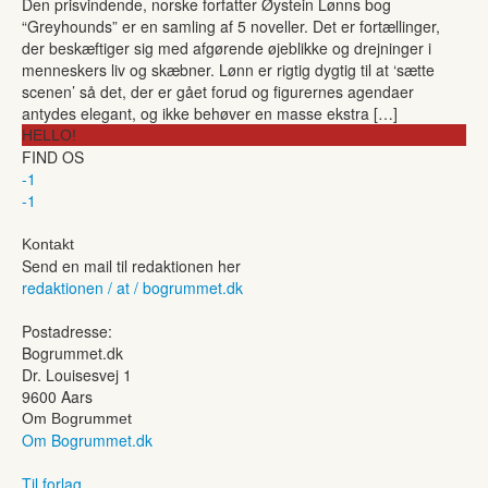
Den prisvindende, norske forfatter Øystein Lønns bog
“Greyhounds” er en samling af 5 noveller. Det er fortællinger,
der beskæftiger sig med afgørende øjeblikke og drejninger i
menneskers liv og skæbner. Lønn er rigtig dygtig til at ‘sætte
scenen’ så det, der er gået forud og figurernes agendaer
antydes elegant, og ikke behøver en masse ekstra […]
HELLO!
FIND OS
-1
-1
Kontakt
Send en mail til redaktionen her
redaktionen / at / bogrummet.dk
Postadresse:
Bogrummet.dk
Dr. Louisesvej 1
9600 Aars
Om Bogrummet
Om Bogrummet.dk
Til forlag