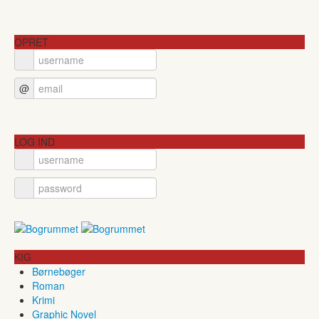
OPRET
@
LOG IND
KIG
Børnebøger
Roman
Krimi
Graphic Novel