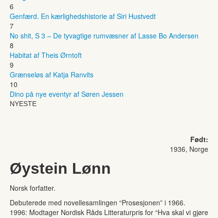
6
Genfærd. En kærlighedshistorie af Siri Hustvedt
7
No shit, S 3 – De tyvagtige rumvæsner af Lasse Bo Andersen
8
Habitat af Theis Ørntoft
9
Grænseløs af Katja Ranvits
10
Dino på nye eventyr af Søren Jessen
NYESTE
Født:
1936, Norge
Øystein Lønn
Norsk forfatter.
Debuterede med novellesamlingen “Prosesjonen” i 1966.
1996: Modtager Nordisk Råds Litteraturpris for “Hva skal vi gjøre