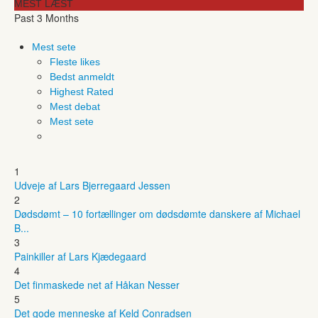
MEST LÆST
Past 3 Months
Mest sete
Fleste likes
Bedst anmeldt
Highest Rated
Mest debat
Mest sete
1
Udveje af Lars Bjerregaard Jessen
2
Dødsdømt – 10 fortællinger om dødsdømte danskere af Michael
B...
3
Painkiller af Lars Kjædegaard
4
Det finmaskede net af Håkan Nesser
5
Det gode menneske af Keld Conradsen