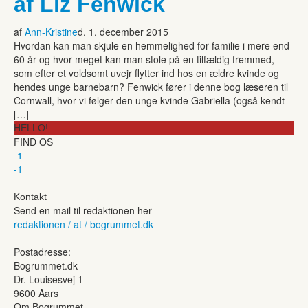
af Liz Fenwick
af
Ann-Kristine
d. 1. december 2015
Hvordan kan man skjule en hemmelighed for familie i mere end
60 år og hvor meget kan man stole på en tilfældig fremmed,
som efter et voldsomt uvejr flytter ind hos en ældre kvinde og
hendes unge barnebarn? Fenwick fører i denne bog læseren til
Cornwall, hvor vi følger den unge kvinde Gabriella (også kendt
[…]
HELLO!
FIND OS
-1
-1
Kontakt
Send en mail til redaktionen her
redaktionen / at / bogrummet.dk
Postadresse:
Bogrummet.dk
Dr. Louisesvej 1
9600 Aars
Om Bogrummet