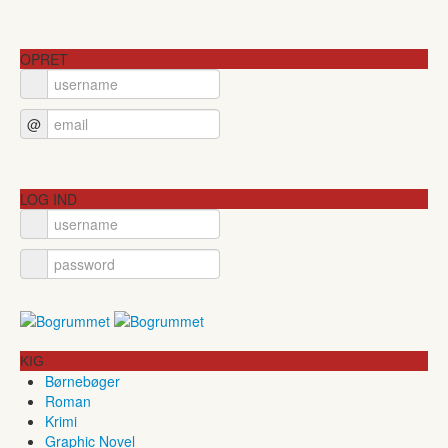
OPRET
@
LOG IND
KIG
Børnebøger
Roman
Krimi
Graphic Novel