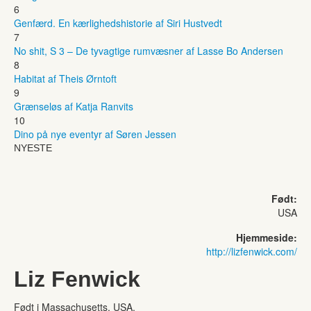
6
Genfærd. En kærlighedshistorie af Siri Hustvedt
7
No shit, S 3 – De tyvagtige rumvæsner af Lasse Bo Andersen
8
Habitat af Theis Ørntoft
9
Grænseløs af Katja Ranvits
10
Dino på nye eventyr af Søren Jessen
NYESTE
Født:
USA
Hjemmeside:
http://lizfenwick.com/
Liz Fenwick
Født i Massachusetts, USA.