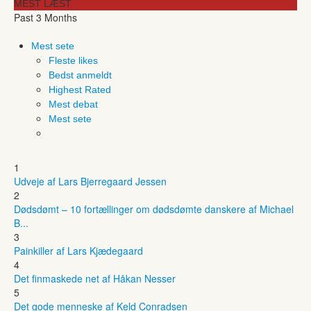
MEST LÆST
Past 3 Months
Mest sete
Fleste likes
Bedst anmeldt
Highest Rated
Mest debat
Mest sete
1
Udveje af Lars Bjerregaard Jessen
2
Dødsdømt – 10 fortællinger om dødsdømte danskere af Michael
B...
3
Painkiller af Lars Kjædegaard
4
Det finmaskede net af Håkan Nesser
5
Det gode menneske af Keld Conradsen