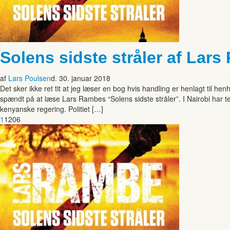
Solens sidste stråler af Lar
af
Lars Poulsen
d. 30. januar 2018
Det sker ikke ret tit at jeg læser en bog hvis handling er henlagt til he
spændt på at læse Lars Rambes “Solens sidste stråler”. I Nairobi har t
kenyanske regering. Politiet […]
1
1206