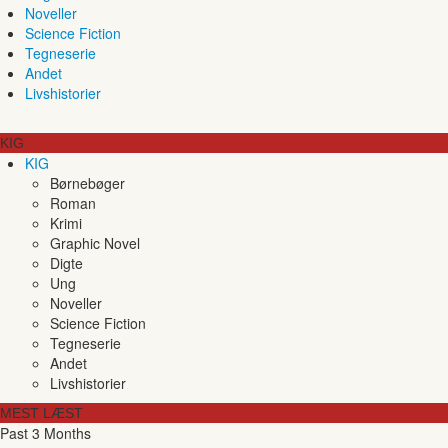
Noveller
Science Fiction
Tegneserie
Andet
Livshistorier
KIG
KIG
Børnebøger
Roman
Krimi
Graphic Novel
Digte
Ung
Noveller
Science Fiction
Tegneserie
Andet
Livshistorier
MEST LÆST
Past 3 Months