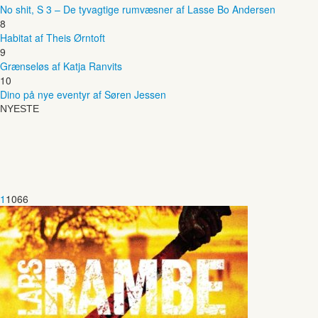
No shit, S 3 – De tyvagtige rumvæsner af Lasse Bo Andersen
8
Habitat af Theis Ørntoft
9
Grænseløs af Katja Ranvits
10
Dino på nye eventyr af Søren Jessen
NYESTE
1
1066