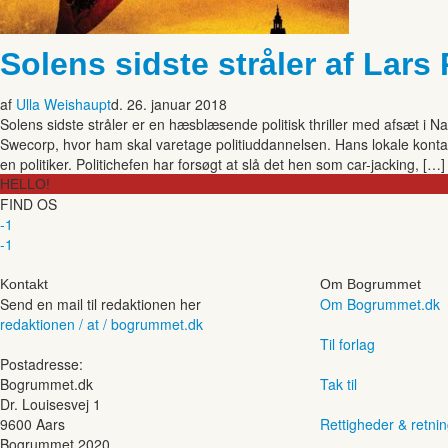
Solens sidste stråler af Lar
af
Ulla Weishaupt
d. 26. januar 2018
Solens sidste stråler er en hæsblæsende politisk thriller med afsæt i
Swecorp, hvor ham skal varetage politiuddannelsen. Hans lokale kontakt p
en politiker. Politichefen har forsøgt at slå det hen som car-jacking, […]
HELLO!
FIND OS
-1
-1
Kontakt
Om Bogrummet
Send en mail til redaktionen her
Om Bogrummet.dk
redaktionen / at / bogrummet.dk
Til forlag
Postadresse:
Bogrummet.dk
Tak til
Dr. Louisesvej 1
9600 Aars
Rettigheder & retnin
Bogrummet 2020