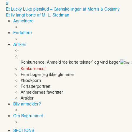
2
Et Lucky Luke pletskud – Grønskollingen af Morris & Gosinny
Et liv langt borte af M. L. Stedman
Anmeldere
Forfattere
Artikler
Konkurrence: Anmeld ‘de korte tekster’ og vind bøger
Konkurrencer
Fem bøger jeg ikke glemmer
#Bookporn
Forfatterportræt
Anmeldernes favoritter
Artikler
Bliv anmelder?
Om Bogrummet
SECTIONS