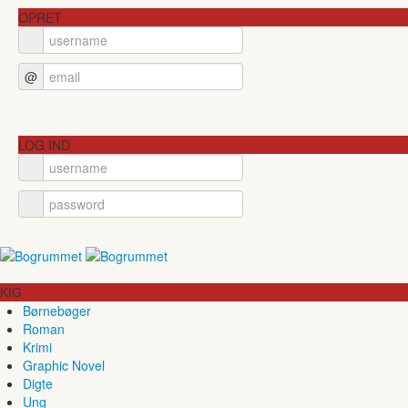
OPRET
@
LOG IND
KIG
Børnebøger
Roman
Krimi
Graphic Novel
Digte
Ung