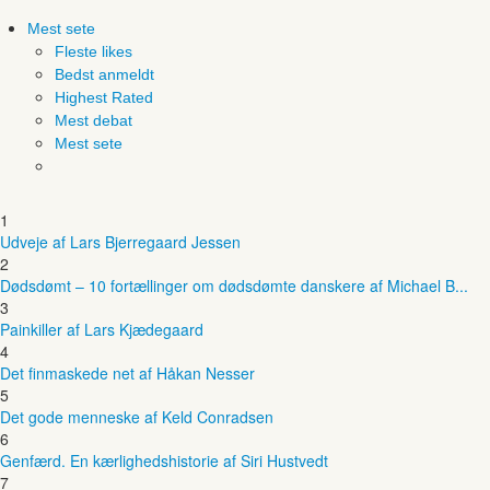
Mest sete
Fleste likes
Bedst anmeldt
Highest Rated
Mest debat
Mest sete
1
Udveje af Lars Bjerregaard Jessen
2
Dødsdømt – 10 fortællinger om dødsdømte danskere af Michael B...
3
Painkiller af Lars Kjædegaard
4
Det finmaskede net af Håkan Nesser
5
Det gode menneske af Keld Conradsen
6
Genfærd. En kærlighedshistorie af Siri Hustvedt
7