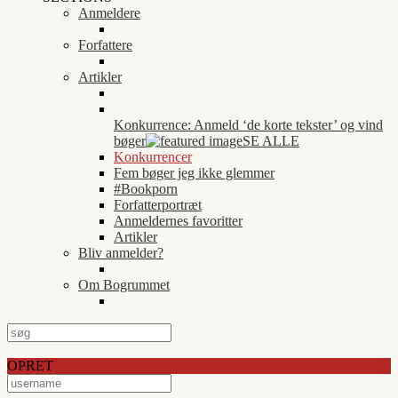
Anmeldere
Forfattere
Artikler
Konkurrence: Anmeld ‘de korte tekster’ og vind
bøger
SE ALLE
Konkurrencer
Fem bøger jeg ikke glemmer
#Bookporn
Forfatterportræt
Anmeldernes favoritter
Artikler
Bliv anmelder?
Om Bogrummet
OPRET