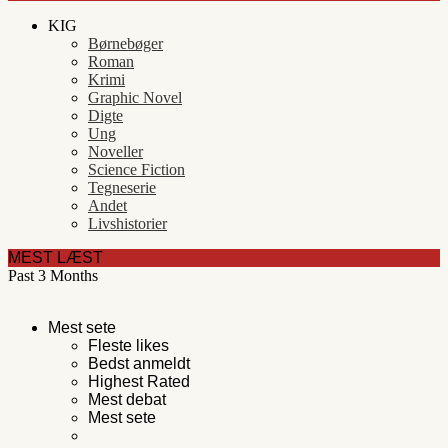
KIG
Børnebøger
Roman
Krimi
Graphic Novel
Digte
Ung
Noveller
Science Fiction
Tegneserie
Andet
Livshistorier
MEST LÆST
Past 3 Months
Mest sete
Fleste likes
Bedst anmeldt
Highest Rated
Mest debat
Mest sete