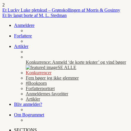
2
Et Lucky Luke pletskud – Grønskollingen af Morris & Gosinny
Et liv langt borte af M. L. Stedman
Anmeldere
Forfattere
Artikler
Konkurrence: Anmeld ‘de korte tekster’ og vind bøger
SE ALLE
Konkurrencer
Fem bøger jeg ikke glemmer
#Bookporn
Forfatterportræt
Anmeldernes favoritter
Artikler
Bliv anmelder?
Om Bogrummet
SECTIONS