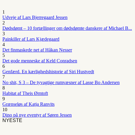
1
Udveje af Lars Bjerregaard Jessen
2
Dødsdømt – 10 fortællinger om dødsdømte danskere af Michael B...
3
Painkiller af Lars Kjædegaard
4
Det finmaskede net af Håkan Nesser
5
Det gode menneske af Keld Conradsen
6
Genfærd. En kærlighedshistorie af Siri Hustvedt
7
No shit, S 3 – De tyvagtige rumvæsner af Lasse Bo Andersen
8
Habitat af Theis Ørntoft
9
Grænseløs af Katja Ranvits
10
Dino på nye eventyr af Søren Jessen
NYESTE