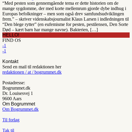
“Med pesten som gennemgående tema er dette historien om de
mange sygdomme, der med korte mellemrum gjorde dybe indhug i
Europas befolkninger – men som også drev samfundsudviklingen
frem.” – skriver videnskabsjournalist Klaus Larsen i indledningen til
“Den blege rytter” (en eufemisme for pesten, pestilensen, Den Sorte
Død – kært barn har mange navne). Bakterien, […]
HELLO!
FIND OS
-1
-1
Kontakt
Send en mail til redaktionen her
redaktionen / at / bogrummet.dk
Postadresse:
Bogrummet.dk
Dr. Louisesvej 1
9600 Aars
Om Bogrummet
Om Bogrummet.dk
Til forlag
Tak til