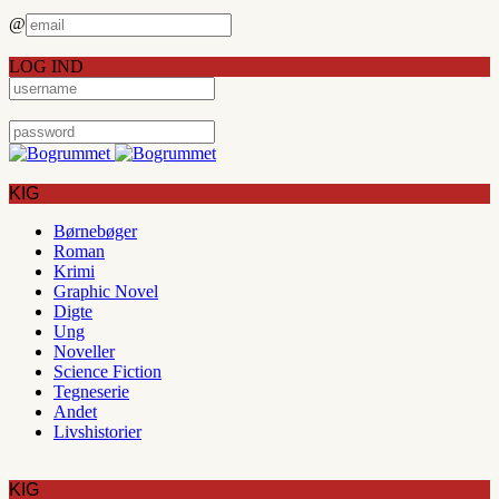
@
LOG IND
KIG
Børnebøger
Roman
Krimi
Graphic Novel
Digte
Ung
Noveller
Science Fiction
Tegneserie
Andet
Livshistorier
KIG