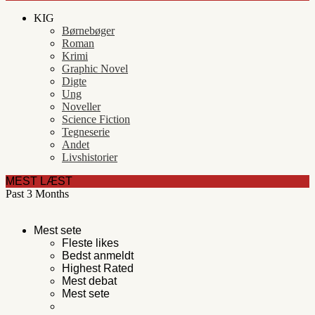
KIG
Børnebøger
Roman
Krimi
Graphic Novel
Digte
Ung
Noveller
Science Fiction
Tegneserie
Andet
Livshistorier
MEST LÆST
Past 3 Months
Mest sete
Fleste likes
Bedst anmeldt
Highest Rated
Mest debat
Mest sete