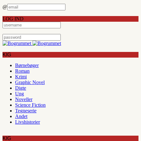
@
LOG IND
KIG
Børnebøger
Roman
Krimi
Graphic Novel
Digte
Ung
Noveller
Science Fiction
Tegneserie
Andet
Livshistorier
KIG