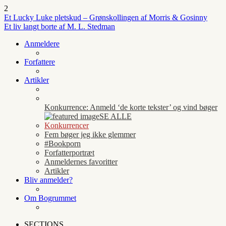
2
Et Lucky Luke pletskud – Grønskollingen af Morris & Gosinny
Et liv langt borte af M. L. Stedman
Anmeldere
Forfattere
Artikler
Konkurrence: Anmeld ‘de korte tekster’ og vind bøger
SE ALLE
Konkurrencer
Fem bøger jeg ikke glemmer
#Bookporn
Forfatterportræt
Anmeldernes favoritter
Artikler
Bliv anmelder?
Om Bogrummet
SECTIONS