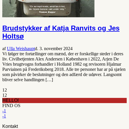
Brudstykker af Katja Ranvits og Jes
Holtsø
af
Ulla Weishaupt
d. 3. november 2024
Vi følger tre fortællinger om mænd, der er forskellige steder i deres
liv. Civilbetjenten Alex Andersen i København i 2022, Arjen De
Vries brugtvogns forhandler i Holland 1982 og revisoren Hjalmar
Parviainen på Frederiksberg 2018. Alle tre personer har ar på sjælen
som påvirker de beslutninger og den adfærd de udøver. Langsomt
bliver selve handlingen […]
1
2
1
2
HELLO!
FIND OS
-1
-1
Kontakt