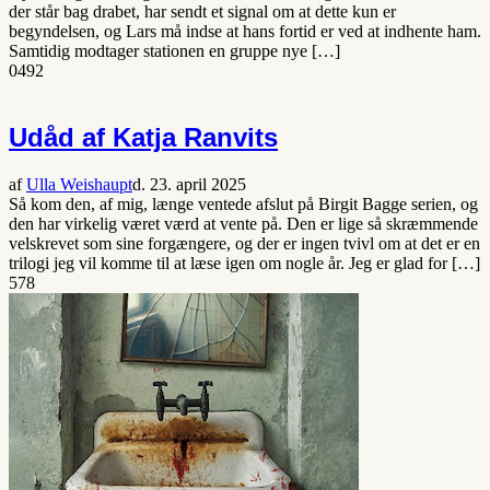
der står bag drabet, har sendt et signal om at dette kun er
begyndelsen, og Lars må indse at hans fortid er ved at indhente ham.
Samtidig modtager stationen en gruppe nye […]
0
492
Udåd af Katja Ranvits
af
Ulla Weishaupt
d. 23. april 2025
Så kom den, af mig, længe ventede afslut på Birgit Bagge serien, og
den har virkelig været værd at vente på. Den er lige så skræmmende
velskrevet som sine forgængere, og der er ingen tvivl om at det er en
trilogi jeg vil komme til at læse igen om nogle år. Jeg er glad for […]
578