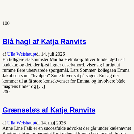
100
Blå hagl af Katja Ranvits
af
Ulla Weishaupt
d. 14. juli 2026
En tidligere statsminister Martha Helmborg bliver fundet død i sit
badekar, og det, der først ligner et selvmord, viser sig hurtigt at
rumme flere ubesvarede spørgsmål. Lars Sommer, kollegaen Emma
Jakobsen samt “hvalpen” Sune bliver sat på sagen. En sag der
kommer til at få store konsekvenser for Emma, og involvere både
magtens tinder og […]
200
Grænseløs af Katja Ranvits
af
Ulla Weishaupt
d. 14. maj 2026
Anne Line Falk er en succesfulde advokat der går under kælenavnet
Raptoren. Hun er berygtet for i retten at kunne læse mænd, før de