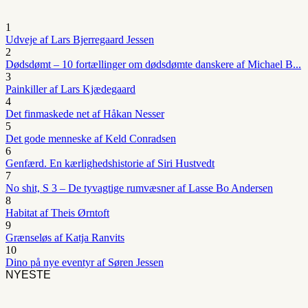
1
Udveje af Lars Bjerregaard Jessen
2
Dødsdømt – 10 fortællinger om dødsdømte danskere af Michael B...
3
Painkiller af Lars Kjædegaard
4
Det finmaskede net af Håkan Nesser
5
Det gode menneske af Keld Conradsen
6
Genfærd. En kærlighedshistorie af Siri Hustvedt
7
No shit, S 3 – De tyvagtige rumvæsner af Lasse Bo Andersen
8
Habitat af Theis Ørntoft
9
Grænseløs af Katja Ranvits
10
Dino på nye eventyr af Søren Jessen
NYESTE