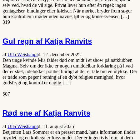
selv ved, hvad de vil sige. Privat lever hun efter én regel: ingen
gentagelser, bindinger eller følelser. Når mørket bryder frem søger
hun kontrollen i møder uden navne, løfter og konsekvenser. […]
319
Gul regn af Katja Ranvits
af
Ulla Weishaupt
d. 12. december 2025
Den unge kvinde Mia falder død om midt i et show på natklubben
Magma. Selv om der ikke er nogen umiddelbar forklaring på hvad
der er sket, udelukker politiet hurtigt at der er tale om en ulykke. Der
er tråde som peger i retning af en dybt religiøs menighed, hvor
gudsfrygt og kontrol er daglig […]
507
Rød sne af Katja Ranvits
af
Ulla Weishaupt
d. 11. august 2025
Betjenten Lars Sommer er en presset mand, hans information findes
myrdet, og en kollega er forsvundet. Der er ingen tvivl om, at dem