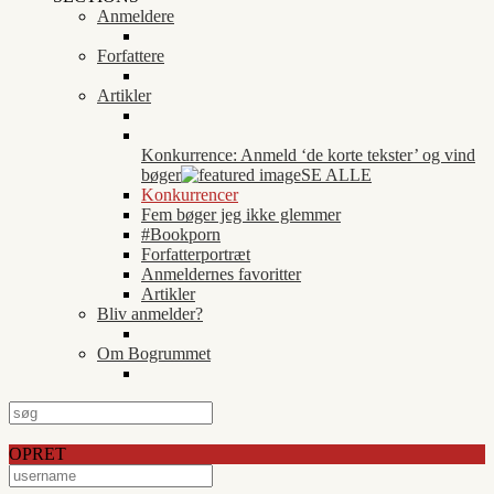
Anmeldere
Forfattere
Artikler
Konkurrence: Anmeld ‘de korte tekster’ og vind
bøger
SE ALLE
Konkurrencer
Fem bøger jeg ikke glemmer
#Bookporn
Forfatterportræt
Anmeldernes favoritter
Artikler
Bliv anmelder?
Om Bogrummet
OPRET