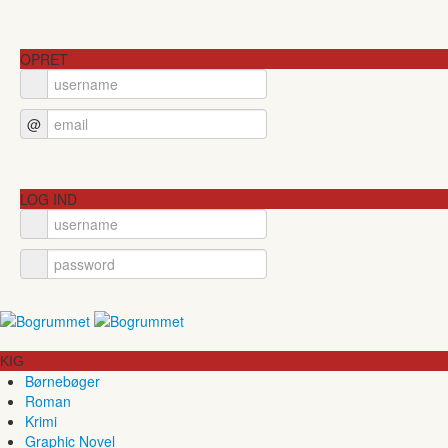
OPRET
@
LOG IND
KIG
Børnebøger
Roman
Krimi
Graphic Novel