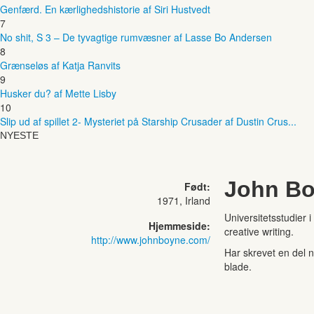
Genfærd. En kærlighedshistorie af Siri Hustvedt
7
No shit, S 3 – De tyvagtige rumvæsner af Lasse Bo Andersen
8
Grænseløs af Katja Ranvits
9
Husker du? af Mette Lisby
10
Slip ud af spillet 2- Mysteriet på Starship Crusader af Dustin Crus...
NYESTE
John B
Født:
1971, Irland
Universitetsstudier i
Hjemmeside:
creative writing.
http://www.johnboyne.com/
Har skrevet en del no
blade.