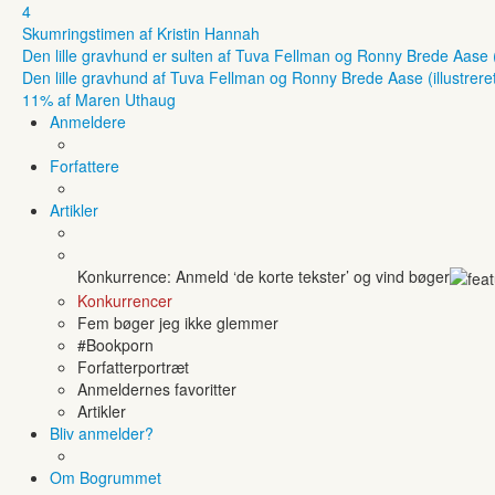
4
Skumringstimen af Kristin Hannah
Den lille gravhund er sulten af Tuva Fellman og Ronny Brede Aase (il
Den lille gravhund af Tuva Fellman og Ronny Brede Aase (illustreret
11% af Maren Uthaug
Anmeldere
Forfattere
Artikler
Konkurrence: Anmeld ‘de korte tekster’ og vind bøger
Konkurrencer
Fem bøger jeg ikke glemmer
#Bookporn
Forfatterportræt
Anmeldernes favoritter
Artikler
Bliv anmelder?
Om Bogrummet