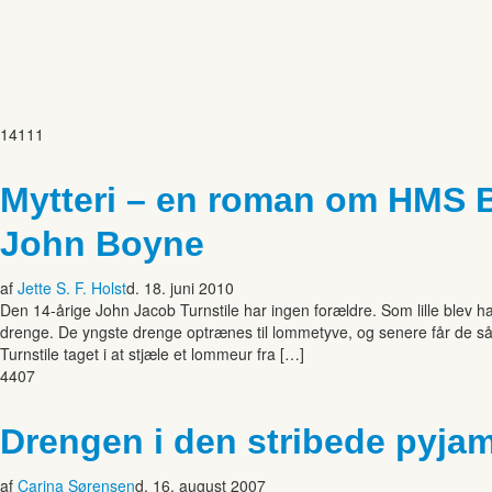
1411
1
Mytteri – en roman om HMS 
John Boyne
af
Jette S. F. Holst
d. 18. juni 2010
Den 14-årige John Jacob Turnstile har ingen forældre. Som lille blev h
drenge. De yngste drenge optrænes til lommetyve, og senere får de så 
Turnstile taget i at stjæle et lommeur fra […]
4407
Drengen i den stribede pyja
af
Carina Sørensen
d. 16. august 2007