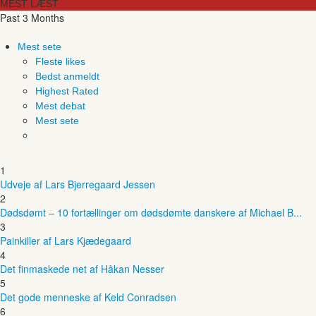
MEST LÆST
Past 3 Months
Mest sete
Fleste likes
Bedst anmeldt
Highest Rated
Mest debat
Mest sete
1
Udveje af Lars Bjerregaard Jessen
2
Dødsdømt – 10 fortællinger om dødsdømte danskere af Michael B...
3
Painkiller af Lars Kjædegaard
4
Det finmaskede net af Håkan Nesser
5
Det gode menneske af Keld Conradsen
6