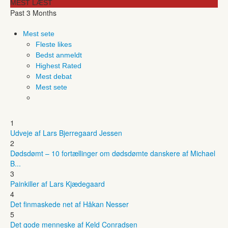
MEST LÆST
Past 3 Months
Mest sete
Fleste likes
Bedst anmeldt
Highest Rated
Mest debat
Mest sete
1
Udveje af Lars Bjerregaard Jessen
2
Dødsdømt – 10 fortællinger om dødsdømte danskere af Michael
B...
3
Painkiller af Lars Kjædegaard
4
Det finmaskede net af Håkan Nesser
5
Det gode menneske af Keld Conradsen