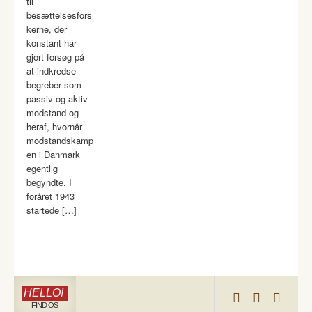
til
besættelsesfors
kerne, der
konstant har
gjort forsøg på
at indkredse
begreber som
passiv og aktiv
modstand og
heraf, hvornår
modstandskamp
en i Danmark
egentlig
begyndte. I
foråret 1943
startede […]
HELLO!
FIND OS