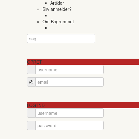
Artikler
Bliv anmelder?
Om Bogrummet
OPRET
@
LOG IND