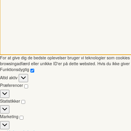
For at give dig de bedste oplevelser bruger vi teknologier som cookies t
browsingadfærd eller unikke ID'er på dette websted. Hvis du ikke giver 
Funktionsdygtig
Funktionsdygtig
Altid aktiv
Præferencer
Præferencer
Statistikker
Statistikker
Marketing
Marketing