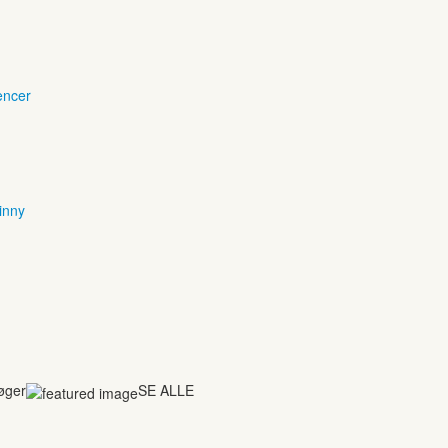
encer
inny
bøger
SE ALLE