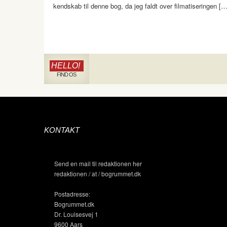
kendskab til denne bog, da jeg faldt over filmatiseringen […
HELLO!
FIND OS
KONTAKT
Send en mail til redaktionen her
redaktionen / at / bogrummet.dk
Postadresse:
Bogrummet.dk
Dr. Louisesvej 1
9600 Aars