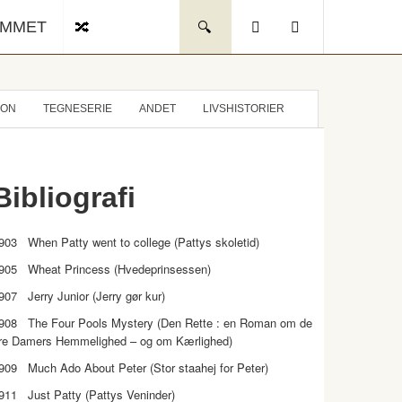
UMMET
ION
TEGNESERIE
ANDET
LIVSHISTORIER
Bibliografi
903 When Patty went to college (Pattys skoletid)
905 Wheat Princess (Hvedeprinsessen)
907 Jerry Junior (Jerry gør kur)
908 The Four Pools Mystery (Den Rette : en Roman om de
ire Damers Hemmelighed – og om Kærlighed)
909 Much Ado About Peter (Stor staahej for Peter)
911 Just Patty (Pattys Veninder)