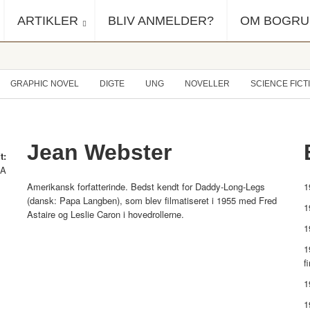
ARTIKLER
BLIV ANMELDER?
OM BOGR
GRAPHIC NOVEL
DIGTE
UNG
NOVELLER
SCIENCE FICT
Jean Webster
t:
SA
Amerikansk forfatterinde. Bedst kendt for Daddy-Long-Legs
1
(dansk: Papa Langben), som blev filmatiseret i 1955 med Fred
1
Astaire og Leslie Caron i hovedrollerne.
1
1
f
1
1