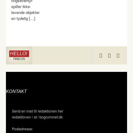
tingseventyr
spiller ikke-
levende objekter
en tydelig […]
HELLO!
FIND OS
KONTAKT
Send en mail til redaktionen her
redaktionen / at / bogrummet.dk
Postadresse: