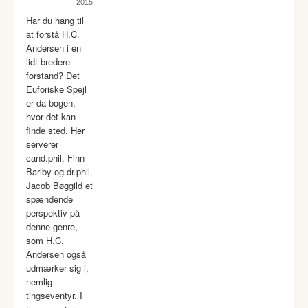
2015
Har du hang til
at forstå H.C.
Andersen i en
lidt bredere
forstand? Det
Euforiske Spejl
er da bogen,
hvor det kan
finde sted. Her
serverer
cand.phil. Finn
Barlby og dr.phil.
Jacob Bøggild et
spændende
perspektiv på
denne genre,
som H.C.
Andersen også
udmærker sig i,
nemlig
tingseventyr. I