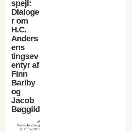
spejl:
Dialoge
r om
H.C.
Anders
ens
tingsev
entyr af
Finn
Barlby
og
Jacob
Bøggild
af
MartinHandberg
d. 12. oktober