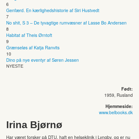
6
Genfærd. En kærlighedshistorie af Siri Hustvedt
7
No shit, S 3 – De tyvagtige rumvæsner af Lasse Bo Andersen
8
Habitat af Theis Ørntoft
9
Grænseløs af Katja Ranvits
10
Dino på nye eventyr af Søren Jessen
NYESTE
Født:
1959, Rusland
Hjemmeside:
www.belbooks.dk
Irina Bjørnø
Har været forsker på DTU, haft en helseklinik i Lyngby, og er nu