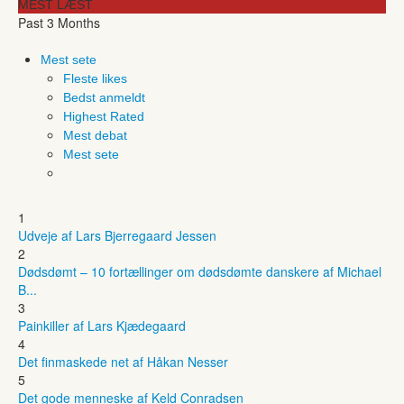
MEST LÆST
Past 3 Months
Mest sete
Fleste likes
Bedst anmeldt
Highest Rated
Mest debat
Mest sete
1
Udveje af Lars Bjerregaard Jessen
2
Dødsdømt – 10 fortællinger om dødsdømte danskere af Michael
B...
3
Painkiller af Lars Kjædegaard
4
Det finmaskede net af Håkan Nesser
5
Det gode menneske af Keld Conradsen