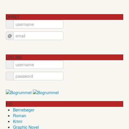
OPRET
@
LOG IND
KIG
Børnebøger
Roman
Krimi
Graphic Novel