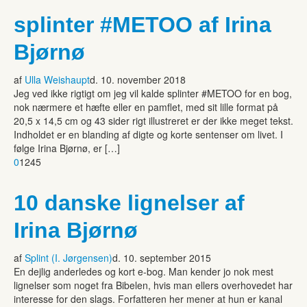
splinter #METOO af Irina
Bjørnø
af
Ulla Weishaupt
d. 10. november 2018
Jeg ved ikke rigtigt om jeg vil kalde splinter #METOO for en bog,
nok nærmere et hæfte eller en pamflet, med sit lille format på
20,5 x 14,5 cm og 43 sider rigt illustreret er der ikke meget tekst.
Indholdet er en blanding af digte og korte sentenser om livet. I
følge Irina Bjørnø, er […]
0
1245
10 danske lignelser af
Irina Bjørnø
af
Splint (I. Jørgensen)
d. 10. september 2015
En dejlig anderledes og kort e-bog. Man kender jo nok mest
lignelser som noget fra Bibelen, hvis man ellers overhovedet har
interesse for den slags. Forfatteren her mener at hun er kanal