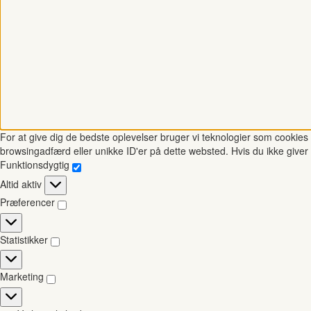
For at give dig de bedste oplevelser bruger vi teknologier som cookies t
browsingadfærd eller unikke ID'er på dette websted. Hvis du ikke giver 
Funktionsdygtig
Funktionsdygtig
Altid aktiv
Præferencer
Præferencer
Statistikker
Statistikker
Marketing
Marketing