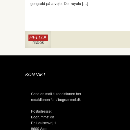
gengæld på afveje. Det royale […]
HELLO!
FIND OS
KONTAKT
Send en mail til redaktionen her
redaktionen / at / bogrummet.dk
Postadresse:
Bogrummet.dk
Dr. Louisesvej 1
9600 Aars