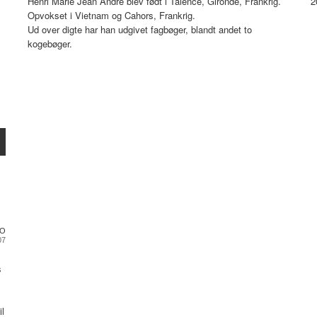
Henri Marie Jean André blev født i Talence, Gironde, Frankrig.
2
Opvokset i Vietnam og Cahors, Frankrig.
Ud over digte har han udgivet fagbøger, blandt andet to
kogebøger.
 O
07
s
il