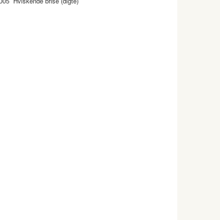
005 Hviskende brise (digte)