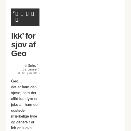
Ikk’ for
sjov af
Geo
af
Splint (I.
Jørgensen)
d. 10. juni 2015
Geo…
det er ham den
sjove, ham der
altid kan fyre en
joke af, ham der
udstøder
mærkelige lyde
og generelt er
lidt en klovn.