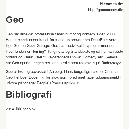
Hjemmeside:
http://geocomedy.dk/
Geo
Geo har arbejdet professionelt med humor og comedy siden 2000.
Han er blandt andet kendt for stand up shows som Den Ægte Vare,
Ego Geo og Geos Garage. Geo har medvirket i tvprogrammer som
Hvor fanden er Herning? Tungmetal og Standup.dk og så har han både
optrådt og været vært til velgørenhedsshowet Comedy Aid. Senest
har Geo opnået megen ros for sin rolle som radiovært på Radio24syv.
Geo er født og opvokset i Aalborg. Hans borgerlige navn er Christian
Geo Heltboe. Bogen Ik’ for sjov, som foredraget tager udgangspunkt i,
udkom på forlaget People’sPress i april-2013.
Bibliografi
2014
Ikk’ for sjov