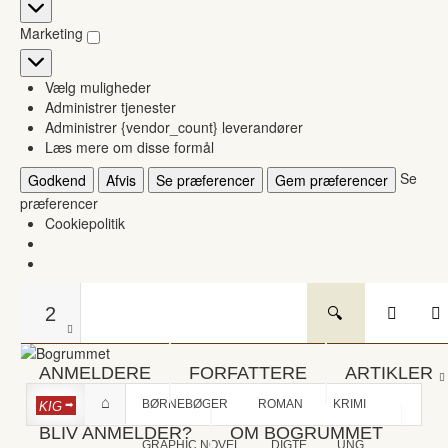
Statistikker
Marketing
Marketing
Vælg muligheder
Administrer tjenester
Administrer {vendor_count} leverandører
Læs mere om disse formål
Se
Godkend
Afvis
Se præferencer
Gem præferencer
præferencer
Cookiepolitik
2
ANMELDERE
FORFATTERE
ARTIKLER
BØRNEBØGER
ROMAN
KRIMI
KIG
BLIV ANMELDER?
OM BOGRUMMET
GRAPHIC NOVEL
DIGTE
UNG