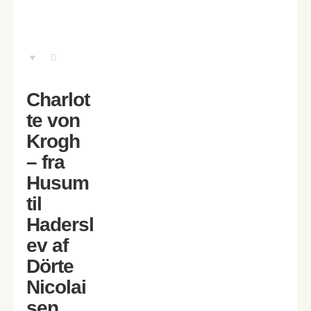
Charlot
te von
Krogh
– fra
Husum
til
Hadersl
ev af
Dörte
Nicolai
sen