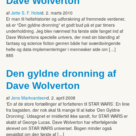
Dave Wolverton
af
Jette S. F. Holst
d. 2. marts 2010
Er man til heltehistorier og udforskning af fremmede verdener,
så er “Den gyldne dronning” et godt bud på et par timers
underholdning. Jeg blev nærmest fra første side fanget ind af
Dave Wolvertons specielle univers, der med sin blanding af
fantasy og science fiction genren både har sværdsvingende
helte og data-implementeringer i mennesker side om […]
885
Den gyldne dronning af
Dave Wolverton
af
Jens Markvardsen
d. 2. april 2008
‘En af de store fortællinger af forfatteren til STAR WARS’. En linie
fra bagsiden, der nok skal få mange til at købe ‘Den Gyldne
Dronning’. Udsagnet er imidlertid ikke sandt, for STAR WARS er
skabt af George Lucas. Dave Wolverton har efterfølgende
skrevet om STAR WARS universet. Bogen minder også
gevaldigt om den første af […]