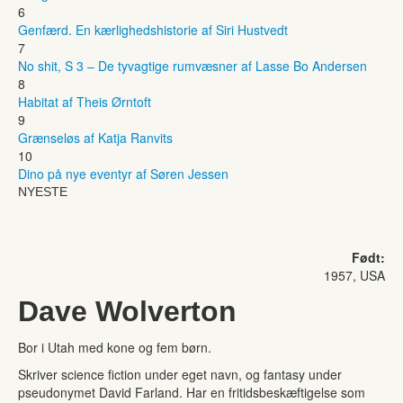
6
Genfærd. En kærlighedshistorie af Siri Hustvedt
7
No shit, S 3 – De tyvagtige rumvæsner af Lasse Bo Andersen
8
Habitat af Theis Ørntoft
9
Grænseløs af Katja Ranvits
10
Dino på nye eventyr af Søren Jessen
NYESTE
Født:
1957, USA
Dave Wolverton
Bor i Utah med kone og fem børn.
Skriver science fiction under eget navn, og fantasy under
pseudonymet David Farland. Har en fritidsbeskæftigelse som