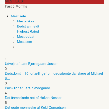
MEST LÆST
Past 3 Months
Mest sete
Fleste likes
Bedst anmeldt
Highest Rated
Mest debat
Mest sete
1
Udveje af Lars Bjerregaard Jessen
2
Dødsdømt – 10 fortællinger om dødsdømte danskere af Michael
B...
3
Painkiller af Lars Kjædegaard
4
Det finmaskede net af Håkan Nesser
5
Det gode menneske af Keld Conradsen