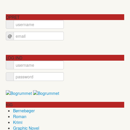
OPRET
@
LOG IND
KIG
Børnebøger
Roman
Krimi
Graphic Novel