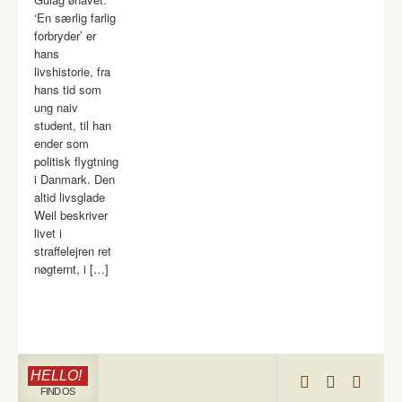
‘En særlig farlig
forbryder’ er
hans
livshistorie, fra
hans tid som
ung naiv
student, til han
ender som
politisk flygtning
i Danmark. Den
altid livsglade
Weil beskriver
livet i
straffelejren ret
nøgternt, i […]
HELLO!
FIND OS