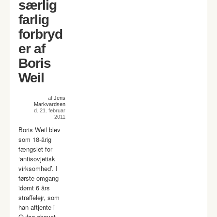
særlig
farlig
forbryd
er af
Boris
Weil
af
Jens
Markvardsen
d. 21. februar
2011
Boris Weil blev
som 18-årig
fængslet for
‘antisovjetisk
virksomhed’. I
første omgang
idømt 6 års
straffelejr, som
han aftjente i
Gulag øhavet.