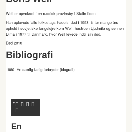
Weil er opvokset i en russisk provinsby i Stalin-tiden.
Han oplevede ‘alle folkeslags Faders’ død i 1953. Efter mange års
ophold i sovjetiske fangelejre kom Weil, hustruen Ljudmila og sønnen
Dima i 1977 til Danmark, hvor Weil levede indtil sin død.
Død 2010
Bibliografi
1980 En særlig farlig forbryder (biografi)
En