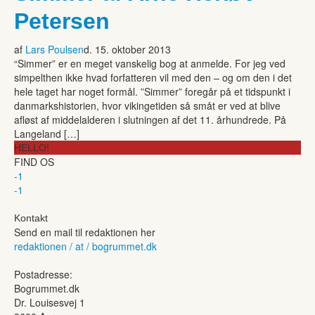
Petersen
af
Lars Poulsen
d. 15. oktober 2013
“Simmer” er en meget vanskelig bog at anmelde. For jeg ved
simpelthen ikke hvad forfatteren vil med den – og om den i det
hele taget har noget formål. ”Simmer” foregår på et tidspunkt i
danmarkshistorien, hvor vikingetiden så småt er ved at blive
afløst af middelalderen i slutningen af det 11. århundrede. På
Langeland […]
HELLO!
FIND OS
-1
-1
Kontakt
Send en mail til redaktionen her
redaktionen / at / bogrummet.dk
Postadresse:
Bogrummet.dk
Dr. Louisesvej 1