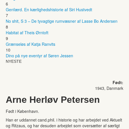
6
Genfærd. En kærlighedshistorie af Siri Hustvedt
7
No shit, S 3 – De tyvagtige rumvæsner af Lasse Bo Andersen
8
Habitat af Theis Ørntoft
9
Grænseløs af Katja Ranvits
10
Dino på nye eventyr af Søren Jessen
NYESTE
Født:
1943, Danmark
Arne Herløv Petersen
Født i København.
Han er uddannet cand.phil. i historie og har arbejdet ved Aktuelt
og Ritzaus, og har desuden arbejdet som oversætter af særligt