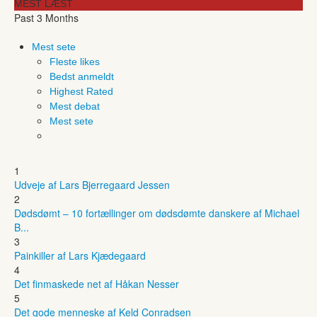
MEST LÆST
Past 3 Months
Mest sete
Fleste likes
Bedst anmeldt
Highest Rated
Mest debat
Mest sete
1
Udveje af Lars Bjerregaard Jessen
2
Dødsdømt – 10 fortællinger om dødsdømte danskere af Michael
B...
3
Painkiller af Lars Kjædegaard
4
Det finmaskede net af Håkan Nesser
5
Det gode menneske af Keld Conradsen