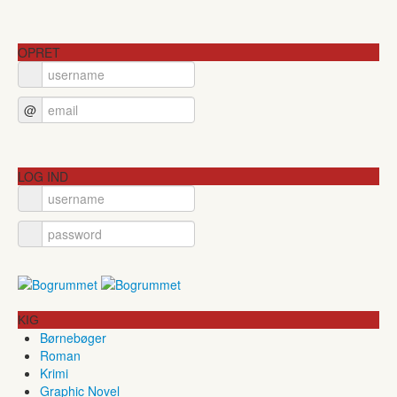
OPRET
@
LOG IND
KIG
Børnebøger
Roman
Krimi
Graphic Novel