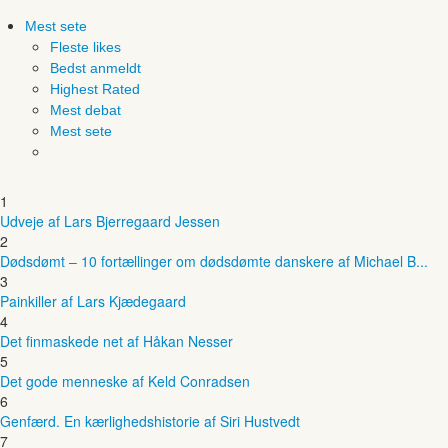
Mest sete
Fleste likes
Bedst anmeldt
Highest Rated
Mest debat
Mest sete
1
Udveje af Lars Bjerregaard Jessen
2
Dødsdømt – 10 fortællinger om dødsdømte danskere af Michael B...
3
Painkiller af Lars Kjædegaard
4
Det finmaskede net af Håkan Nesser
5
Det gode menneske af Keld Conradsen
6
Genfærd. En kærlighedshistorie af Siri Hustvedt
7