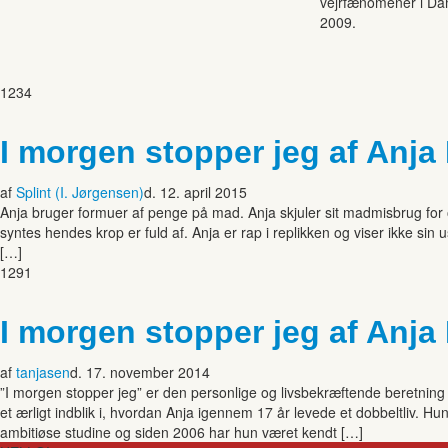
vejrfænomener i Dan
2009.
1234
I morgen stopper jeg af Anj
af
Splint (I. Jørgensen)
d. 12. april 2015
Anja bruger formuer af penge på mad. Anja skjuler sit madmisbrug for o
syntes hendes krop er fuld af. Anja er rap i replikken og viser ikke s
[…]
1291
I morgen stopper jeg af Anj
af
tanjasen
d. 17. november 2014
”I morgen stopper jeg” er den personlige og livsbekræftende beretnin
et ærligt indblik i, hvordan Anja igennem 17 år levede et dobbeltliv. Hu
ambitiøse studine og siden 2006 har hun været kendt […]