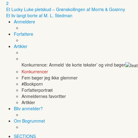
2
Et Lucky Luke pletskud – Grønskollingen af Morris & Gosinny
Et liv langt borte af M. L. Stedman
Anmeldere
Forfattere
Artikler
Konkurrence: Anmeld ‘de korte tekster’ og vind bøger
Konkurrencer
Fem bøger jeg ikke glemmer
#Bookporn
Forfatterportræt
Anmeldernes favoritter
Artikler
Bliv anmelder?
Om Bogrummet
SECTIONS