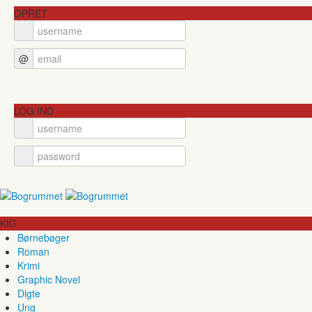
OPRET
@
LOG IND
KIG
Børnebøger
Roman
Krimi
Graphic Novel
Digte
Ung