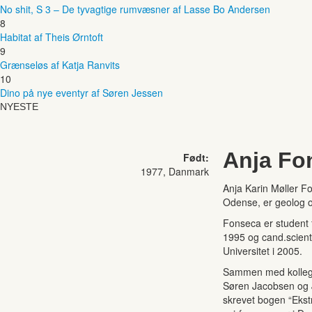
No shit, S 3 – De tyvagtige rumvæsner af Lasse Bo Andersen
8
Habitat af Theis Ørntoft
9
Grænseløs af Katja Ranvits
10
Dino på nye eventyr af Søren Jessen
NYESTE
Anja Fo
Født:
1977, Danmark
Anja Karin Møller F
Odense, er geolog o
Fonseca er student 
1995 og cand.scient
Universitet i 2005.
Sammen med kollege
Søren Jacobsen og 
skrevet bogen “Ekst