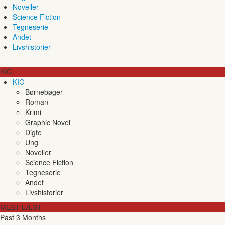
Noveller
Science Fiction
Tegneserie
Andet
Livshistorier
KIG
KIG
Børnebøger
Roman
Krimi
Graphic Novel
Digte
Ung
Noveller
Science Fiction
Tegneserie
Andet
Livshistorier
MEST LÆST
Past 3 Months