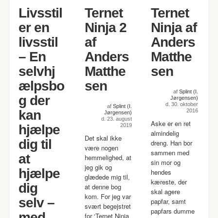
Livsstil
Ternet
Ternet
er en
Ninja 2
Ninja af
livsstil
af
Anders
– En
Anders
Matthe
selvhj
Matthe
sen
ælpsbo
sen
af
Splint (I.
g der
Jørgensen)
d. 30. oktober
af
Splint (I.
kan
2016
Jørgensen)
d. 23. august
Aske er en ret
hjælpe
2019
almindelig
Det skal ikke
dig til
dreng. Han bor
være nogen
sammen med
at
hemmelighed, at
sin mor og
jeg gik og
hjælpe
hendes
glædede mig til,
kæreste, der
dig
at denne bog
skal agere
kom. For jeg var
selv –
papfar, samt
svært begejstret
papfars dumme
med
for ‘Ternet Ninja