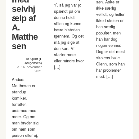
søn. Aske er
1’, så jeg var jo
selvhj
ikke særlig
spændt på om
vellidt, og heller
ælp af
denne holdt
ikke i skolen er
stilen og kunne
A.
han særlig
bære historien
populær, men
Matthe
igennem. Og det
han har dog
må jeg sige at
sen
nogen venner.
den kan. Vi
Dog er det mest
starter mere
skolens bølle
af
Splint (I.
eller mindre hvor
Glenn, som han
Jørgensen)
[…]
d. 16. november
har problemer
2021
med. […]
Anders
Matthesen er
standup
komiker,
forfatter,
ordsmed med
mere. Og om
man bryder sig
om ham som
person eller ej,