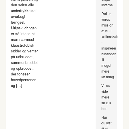
den seksuelle
listerne.
undertrykkelse i
Det er
overkogt
vores
længsel.
mission
Miljøskildringen
at vi - i
er så intens at
fællesskab
man nærmest
-
klaustrofobisk
inspirerer
sidder og venter
hinanden
på udbruddet,
til
sammenbruddet
meget
og opbruddet,
mere
der forløser
læsning.
hovedpersonen
og […]
Vil du
vide
mere
så klik
her
Har
du lyst
til at