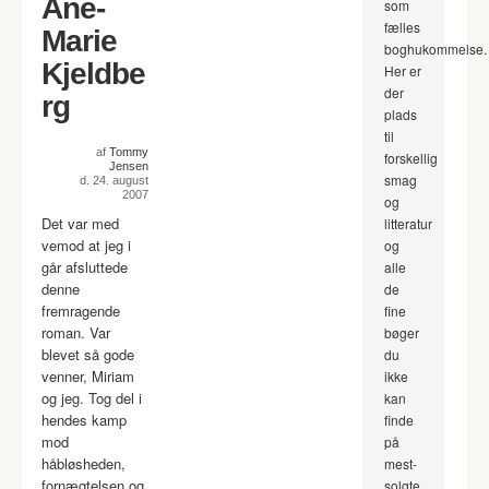
Ane-
som
fælles
Marie
boghukommelse.
Kjeldbe
Her er
der
rg
plads
til
af
Tommy
forskellig
Jensen
smag
d. 24. august
2007
og
Det var med
litteratur
vemod at jeg i
og
går afsluttede
alle
denne
de
fremragende
fine
roman. Var
bøger
blevet så gode
du
venner, Miriam
ikke
og jeg. Tog del i
kan
hendes kamp
finde
mod
på
håbløsheden,
mest-
fornægtelsen og
solgte