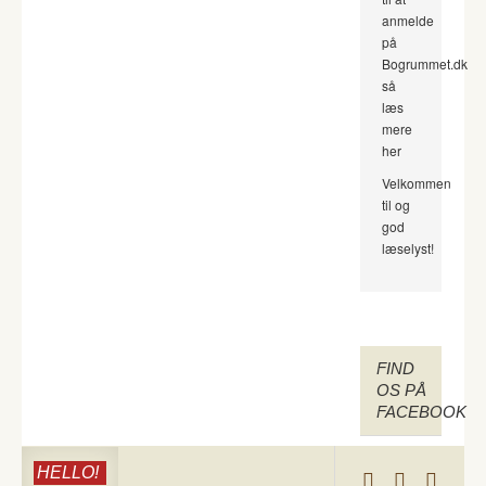
anmelde
på
Bogrummet.dk
så
læs
mere
her
Velkommen
til og
god
læselyst!
FIND
OS PÅ
FACEBOOK
HELLO!