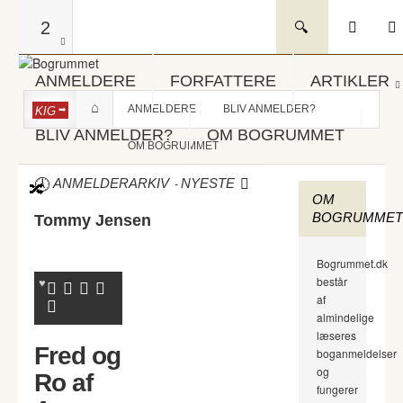
2
ANMELDERE
FORFATTERE
ARTIKLER
ANMELDERE
BLIV ANMELDER?
KIG
BLIV ANMELDER?
OM BOGRUMMET
OM BOGRUMMET
-
ANMELDERARKIV
NYESTE
OM
BOGRUMMET
Tommy Jensen
Bogrummet.dk
består
af
almindelige
læseres
Fred og
boganmeldelser
og
Ro af
fungerer